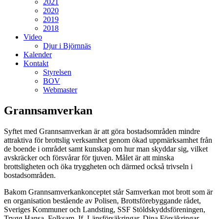
2021
2020
2019
2018
Video
Djur i Björnnäs
Kalender
Kontakt
Styrelsen
BOV
Webmaster
Grannsamverkan
Syftet med Grannsamverkan är att göra bostadsområden mindre
attraktiva för brottslig verksamhet genom ökad uppmärksamhet från
de boende i området samt kunskap om hur man skyddar sig, vilket
avskräcker och försvårar för tjuven. Målet är att minska
brottsligheten och öka tryggheten och därmed också trivseln i
bostadsområden.
Bakom Grannsamverkankonceptet står Samverkan mot brott som är
en organisation bestående av Polisen, Brottsförebyggande rådet,
Sveriges Kommuner och Landsting, SSF Stöldskyddsföreningen,
Trygg Hansa, Folksam, If, Länsförsäkringar, Dina Försäkringar,