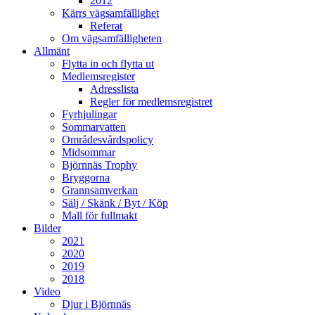
2012
Kärrs vägsamfällighet
Referat
Om vägsamfälligheten
Allmänt
Flytta in och flytta ut
Medlemsregister
Adresslista
Regler för medlemsregistret
Fyrhjulingar
Sommarvatten
Områdesvårdspolicy
Midsommar
Björnnäs Trophy
Bryggorna
Grannsamverkan
Sälj / Skänk / Byt / Köp
Mall för fullmakt
Bilder
2021
2020
2019
2018
Video
Djur i Björnnäs