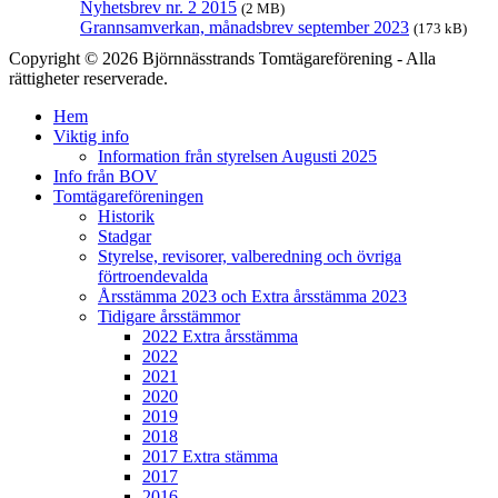
Nyhetsbrev nr. 2 2015
(2 MB)
Grannsamverkan, månadsbrev september 2023
(173 kB)
Copyright © 2026 Björnnässtrands Tomtägareförening - Alla
rättigheter reserverade.
Scrolla
Hem
upp
Viktig info
Information från styrelsen Augusti 2025
Info från BOV
Tomtägareföreningen
Historik
Stadgar
Styrelse, revisorer, valberedning och övriga
förtroendevalda
Årsstämma 2023 och Extra årsstämma 2023
Tidigare årsstämmor
2022 Extra årsstämma
2022
2021
2020
2019
2018
2017 Extra stämma
2017
2016