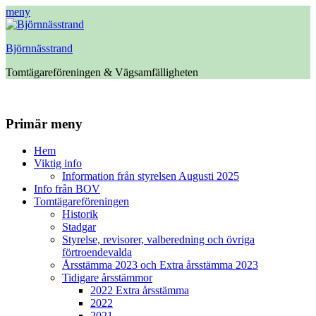
meny
Björnnässtrand
Tomtägareföreningen & Vägsamfälligheten
Facebook
Primär meny
Hoppa
Hem
till
Viktig info
innehåll
Information från styrelsen Augusti 2025
Info från BOV
Tomtägareföreningen
Historik
Stadgar
Styrelse, revisorer, valberedning och övriga
förtroendevalda
Årsstämma 2023 och Extra årsstämma 2023
Tidigare årsstämmor
2022 Extra årsstämma
2022
2021