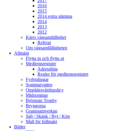
2017
2016
2015
2014 extra stämma
2014
2013
2012
Kärrs vägsamfällighet
Referat
Om vägsamfälligheten
Allmänt
Flytta in och flytta ut
Medlemsregister
Adresslista
Regler för medlemsregistret
Fyrhjulingar
Sommarvatten
Områdesvårdspolicy
Midsommar
Björnnäs Trophy
Bryggorna
Grannsamverkan
Sälj / Skänk / Byt / Köp
Mall för fullmakt
Bilder