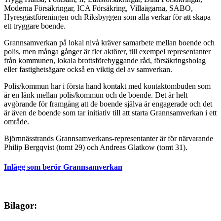
Moderna Försäkringar, ICA Försäkring, Villaägarna, SABO,
Hyresgästföreningen och Riksbyggen som alla verkar för att skapa
ett tryggare boende.
Grannsamverkan på lokal nivå kräver samarbete mellan boende och
polis, men många gånger är fler aktörer, till exempel representanter
från kommunen, lokala brottsförebyggande råd, försäkringsbolag
eller fastighetsägare också en viktig del av samverkan.
Polis/kommun har i första hand kontakt med kontaktombuden som
är en länk mellan polis/kommun och de boende. Det är helt
avgörande för framgång att de boende själva är engagerade och det
är även de boende som tar initiativ till att starta Grannsamverkan i ett
område.
Björnnässtrands Grannsamverkans-representanter är för närvarande
Philip Bergqvist (tomt 29) och Andreas Glatkow (tomt 31).
Inlägg som berör Grannsamverkan
Bilagor: