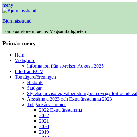
meny
Björnnässtrand
Tomtägareföreningen & Vägsamfälligheten
Facebook
Primär meny
Hoppa
Hem
till
Viktig info
innehåll
Information från styrelsen Augusti 2025
Info från BOV
Tomtägareföreningen
Historik
Stadgar
Styrelse, revisorer, valberedning och övriga förtroendeva
Årsstämma 2023 och Extra årsstämma 2023
Tidigare årsstämmor
2022 Extra årsstämma
2022
2021
2020
2019