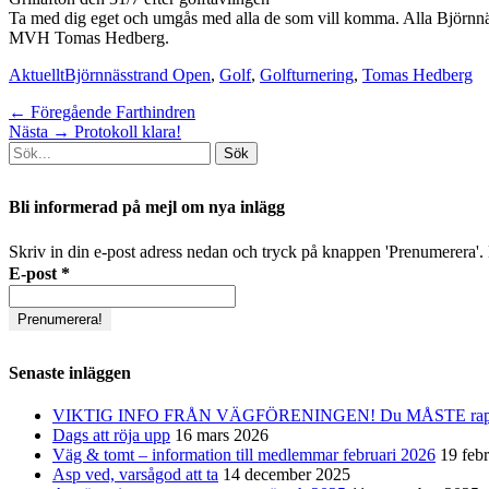
Ta med dig eget och umgås med alla de som vill komma. Alla Björnn
MVH Tomas Hedberg.
Kategorier
Taggar
Aktuellt
Björnnässtrand Open
,
Golf
,
Golfturnering
,
Tomas Hedberg
Inläggsnavigering
Föregående
← Föregående
Farthindren
Nästa
inlägg:
Nästa →
Protokoll klara!
Sök
inlägg:
efter:
[label]
Bli informerad på mejl om nya inlägg
Skriv in din e-post adress nedan och tryck på knappen 'Prenumerera'. D
E-post
*
Senaste inläggen
VIKTIG INFO FRÅN VÄGFÖRENINGEN! Du MÅSTE rapporter
Dags att röja upp
16 mars 2026
Väg & tomt – information till medlemmar februari 2026
19 feb
Asp ved, varsågod att ta
14 december 2025