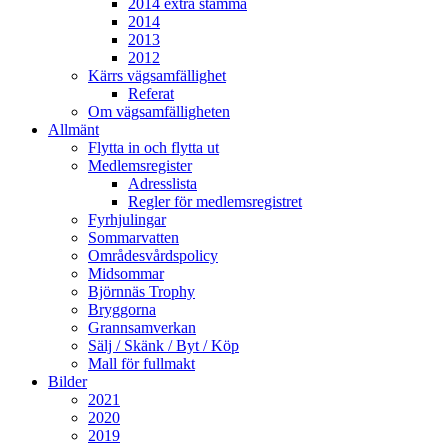
2014 extra stämma
2014
2013
2012
Kärrs vägsamfällighet
Referat
Om vägsamfälligheten
Allmänt
Flytta in och flytta ut
Medlemsregister
Adresslista
Regler för medlemsregistret
Fyrhjulingar
Sommarvatten
Områdesvårdspolicy
Midsommar
Björnnäs Trophy
Bryggorna
Grannsamverkan
Sälj / Skänk / Byt / Köp
Mall för fullmakt
Bilder
2021
2020
2019