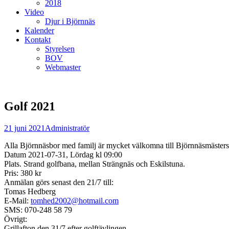
2018
Video
Djur i Björnnäs
Kalender
Kontakt
Styrelsen
BOV
Webmaster
Golf 2021
Postades
Författare
21 juni 2021
Administratör
den
Alla Björnnäsbor med familj är mycket välkomna till Björnnäsmästers
Datum 2021-07-31, Lördag kl 09:00
Plats. Strand golfbana, mellan Strängnäs och Eskilstuna.
Pris: 380 kr
Anmälan görs senast den 21/7 till:
Tomas Hedberg
E-Mail:
tomhed2002@hotmail.com
SMS: 070-248 58 79
Övrigt:
Grillafton den 31/7 efter golftävlingen