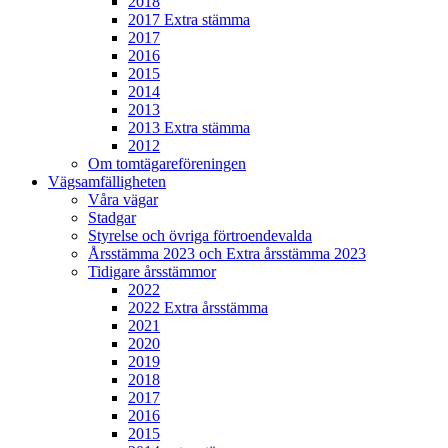
2018
2017 Extra stämma
2017
2016
2015
2014
2013
2013 Extra stämma
2012
Om tomtägareföreningen
Vägsamfälligheten
Våra vägar
Stadgar
Styrelse och övriga förtroendevalda
Årsstämma 2023 och Extra årsstämma 2023
Tidigare årsstämmor
2022
2022 Extra årsstämma
2021
2020
2019
2018
2017
2016
2015