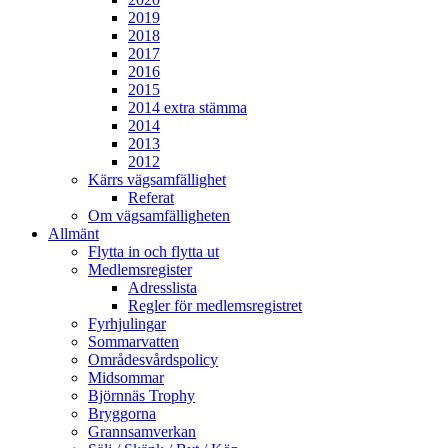
2019
2018
2017
2016
2015
2014 extra stämma
2014
2013
2012
Kärrs vägsamfällighet
Referat
Om vägsamfälligheten
Allmänt
Flytta in och flytta ut
Medlemsregister
Adresslista
Regler för medlemsregistret
Fyrhjulingar
Sommarvatten
Områdesvårdspolicy
Midsommar
Björnnäs Trophy
Bryggorna
Grannsamverkan