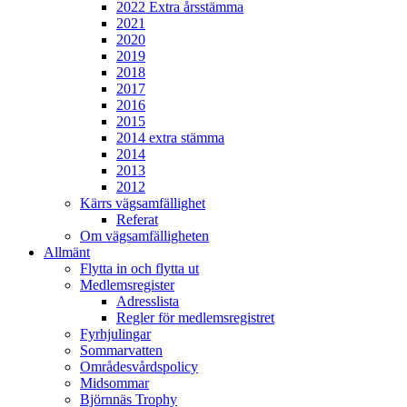
2022 Extra årsstämma
2021
2020
2019
2018
2017
2016
2015
2014 extra stämma
2014
2013
2012
Kärrs vägsamfällighet
Referat
Om vägsamfälligheten
Allmänt
Flytta in och flytta ut
Medlemsregister
Adresslista
Regler för medlemsregistret
Fyrhjulingar
Sommarvatten
Områdesvårdspolicy
Midsommar
Björnnäs Trophy