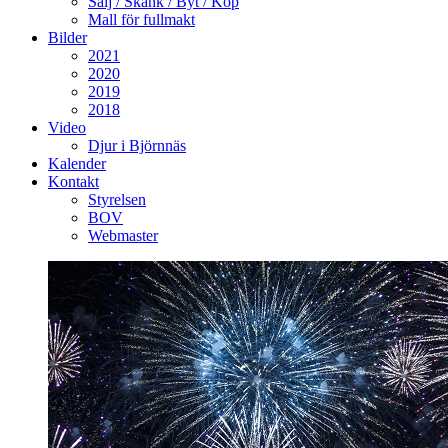
Sälj / Skänk / Byt / Köp
Mall för fullmakt
Bilder
2021
2020
2019
2018
Video
Djur i Björnnäs
Kalender
Kontakt
Styrelsen
BOV
Webmaster