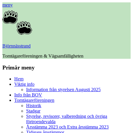
meny
Björnnässtrand
Tomtägareföreningen & Vägsamfälligheten
Facebook
Primär meny
Hoppa
Hem
till
Viktig info
innehåll
Information från styrelsen Augusti 2025
Info från BOV
Tomtägareföreningen
Historik
Stadgar
Styrelse, revisorer, valberedning och övriga
förtroendevalda
Årsstämma 2023 och Extra årsstämma 2023
Tidigare årsstämmor