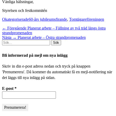
Vänliga hälsningar,
Styrelsen och festkommitén
Kategorier
Taggar
Okategoriserade
60-års jubileumsfirande
,
Tomtägareföreningen
Inläggsnavigering
Föregående
← Föregående
Planerat arbete – Fällning av två träd längs östra
inlägg:
strandpromenaden
Nästa
Nästa →
Planerat arbete – Östra strandpromenaden
Sök
inlägg:
efter:
[label]
Bli informerad på mejl om nya inlägg
Skriv in din e-post adress nedan och tryck på knappen
'Prenumerera'. Då kommer du automatiskt få en mejl-notifiering när
det läggs till nya inlägg på sidan.
E-post
*