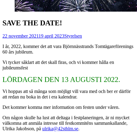
SAVE THE DATE!
Postades
Författare
22 november 2021
19 april 2023
Styrelsen
den
I år, 2022, kommer det att vara Björnnässtrands Tomtägareförenings
60 års jubileum.
Vi tycker såklart att det skall firas, och vi kommer hålla en
jubileumsfest
LÖRDAGEN DEN 13 AUGUSTI 2022.
Vi hoppas att så många som möjligt vill vara med och ber er därför
att redan nu boka in det i era kalendrar.
Det kommer komma mer information om festen under våren.
Om någon skulle ha lust att deltaga i festplaneringen, är ni mycket
välkomna att anmäla intresse till festkommiténs sammankallande,
Ulrika Jakobson, på
ulrika@42sthlm.se
.