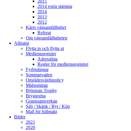
2015
2014 extra stämma
2014
2013
2012
Kärrs vägsamfällighet
Referat
Om vägsamfälligheten
Allmänt
Flytta in och flytta ut
Medlemsregister
Adresslista
Regler för medlemsregistret
Fyrhjulingar
Sommarvatten
Områdesvårdspolicy
Midsommar
Björnnäs Trophy
Bryggorna
Grannsamverkan
Sälj / Skänk / Byt / Köp
Mall för fullmakt
Bilder
2021
2020