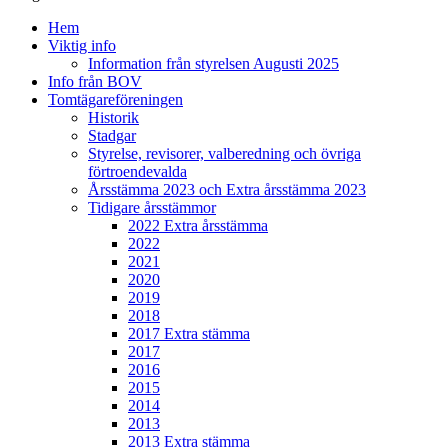
Scrolla
Hem
upp
Viktig info
Information från styrelsen Augusti 2025
Info från BOV
Tomtägareföreningen
Historik
Stadgar
Styrelse, revisorer, valberedning och övriga
förtroendevalda
Årsstämma 2023 och Extra årsstämma 2023
Tidigare årsstämmor
2022 Extra årsstämma
2022
2021
2020
2019
2018
2017 Extra stämma
2017
2016
2015
2014
2013
2013 Extra stämma