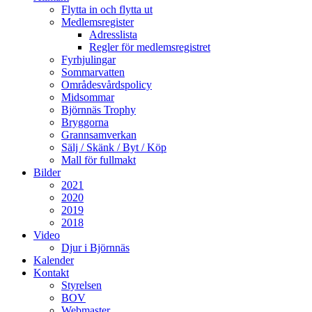
Flytta in och flytta ut
Medlemsregister
Adresslista
Regler för medlemsregistret
Fyrhjulingar
Sommarvatten
Områdesvårdspolicy
Midsommar
Björnnäs Trophy
Bryggorna
Grannsamverkan
Sälj / Skänk / Byt / Köp
Mall för fullmakt
Bilder
2021
2020
2019
2018
Video
Djur i Björnnäs
Kalender
Kontakt
Styrelsen
BOV
Webmaster