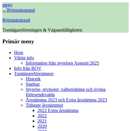
meny
Björnnässtrand
Tomtägareföreningen & Vägsamfälligheten
Facebook
Primär meny
Hoppa
Hem
till
Viktig info
innehåll
Information från styrelsen Augusti 2025
Info från BOV
Tomtägareföreningen
Historik
Stadgar
Styrelse, revisorer, valberedning och övriga
förtroendevalda
Årsstämma 2023 och Extra årsstämma 2023
Tidigare årsstämmor
2022 Extra årsstämma
2022
2021
2020