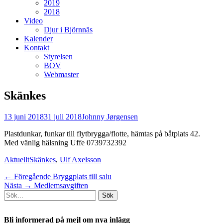
2019
2018
Video
Djur i Björnnäs
Kalender
Kontakt
Styrelsen
BOV
Webmaster
Skänkes
Postades
Författare
13 juni 2018
31 juli 2018
Johnny Jørgensen
den
Plastdunkar, funkar till flytbrygga/flotte, hämtas på båtplats 42.
Med vänlig hälsning Uffe 0739732392
Kategorier
Taggar
Aktuellt
Skänkes
,
Ulf Axelsson
Inläggsnavigering
Föregående
← Föregående
Bryggplats till salu
Nästa
inlägg:
Nästa →
Medlemsavgiften
Sök
inlägg:
efter:
[label]
Bli informerad på mejl om nya inlägg