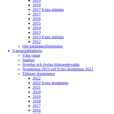
2019
2018
2017 Extra stämma
2017
2016
2015
2014
2013
2013 Extra stämma
2012
Om tomtägareföreningen
Vägsamfälligheten
Våra vägar
Stadgar
Styrelse och övriga förtroendevalda
Årsstämma 2023 och Extra årsstämma 2023
Tidigare årsstämmor
2022
2022 Extra årsstämma
2021
2020
2019
2018
2017
2016