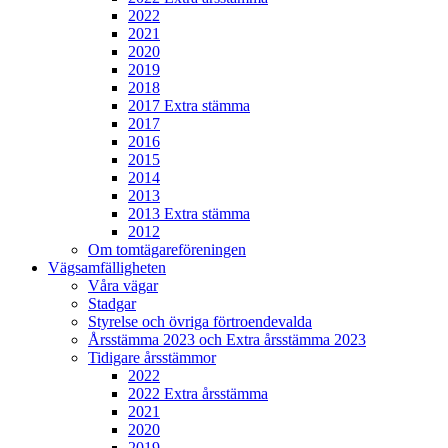
2022
2021
2020
2019
2018
2017 Extra stämma
2017
2016
2015
2014
2013
2013 Extra stämma
2012
Om tomtägareföreningen
Vägsamfälligheten
Våra vägar
Stadgar
Styrelse och övriga förtroendevalda
Årsstämma 2023 och Extra årsstämma 2023
Tidigare årsstämmor
2022
2022 Extra årsstämma
2021
2020
2019