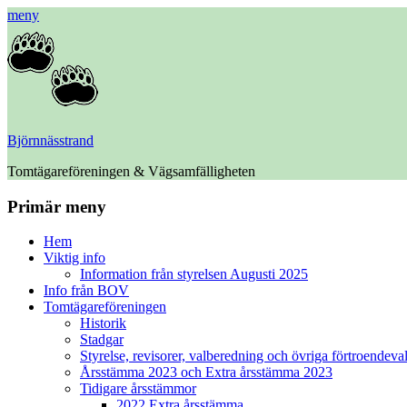
meny
Björnnässtrand
Tomtägareföreningen & Vägsamfälligheten
Facebook
Primär meny
Hoppa
Hem
till
Viktig info
innehåll
Information från styrelsen Augusti 2025
Info från BOV
Tomtägareföreningen
Historik
Stadgar
Styrelse, revisorer, valberedning och övriga förtroendeva
Årsstämma 2023 och Extra årsstämma 2023
Tidigare årsstämmor
2022 Extra årsstämma