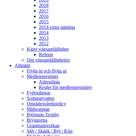
2018
2017
2016
2015
2014 extra stämma
2014
2013
2012
Kärrs vägsamfällighet
Referat
Om vägsamfälligheten
Allmänt
Flytta in och flytta ut
Medlemsregister
Adresslista
Regler för medlemsregistret
Fyrhjulingar
Sommarvatten
Områdesvårdspolicy
Midsommar
Björnnäs Trophy
Bryggorna
Grannsamverkan
Sälj / Skänk / Byt / Köp