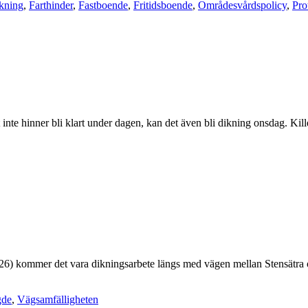
kning
,
Farthinder
,
Fastboende
,
Fritidsboende
,
Områdesvårdspolicy
,
Pro
 inte hinner bli klart under dagen, kan det även bli dikning onsdag. K
) kommer det vara dikningsarbete längs med vägen mellan Stensätra och
gde
,
Vägsamfälligheten