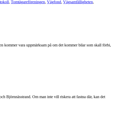
tokoll
,
Tomtägareföreningen
,
Vägfond
,
Vägsamfälligheten
,
illen kommer vara uppmärksam på om det kommer bilar som skall förbi,
 Björnnässtrand. Om man inte vill riskera att fastna där, kan det