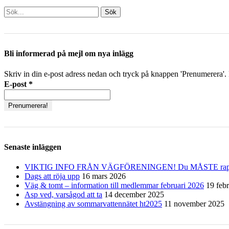
Sök
efter:
[label]
Bli informerad på mejl om nya inlägg
Skriv in din e-post adress nedan och tryck på knappen 'Prenumerera'. D
E-post
*
Senaste inläggen
VIKTIG INFO FRÅN VÄGFÖRENINGEN! Du MÅSTE rapporter
Dags att röja upp
16 mars 2026
Väg & tomt – information till medlemmar februari 2026
19 feb
Asp ved, varsågod att ta
14 december 2025
Avstängning av sommarvattennätet ht2025
11 november 2025