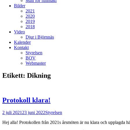
Mall för fullmakt
Bilder
2021
2020
2019
2018
Video
Djur i Björnnäs
Kalender
Kontakt
Styrelsen
BOV
Webmaster
Etikett:
Dikning
Protokoll klara!
Postades
Författare
2 juli 2021
23 juni 2022
Styrelsen
den
Hej alla! Protokollen från 2021s årsmöten är nu klara och upplagda h