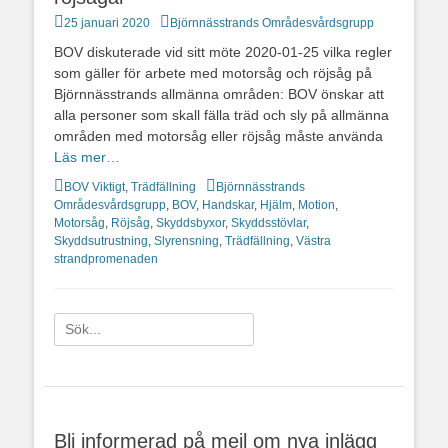
Postades
Författare
25 januari 2020
Björnnässtrands Områdesvårdsgrupp
den
BOV diskuterade vid sitt möte 2020-01-25 vilka regler
som gäller för arbete med motorsåg och röjsåg på
Björnnässtrands allmänna områden: BOV önskar att
alla personer som skall fälla träd och sly på allmänna
områden med motorsåg eller röjsåg måste använda
Läs mer…
Kategorier
Taggar
BOV Viktigt
,
Trädfällning
Björnnässtrands
Områdesvårdsgrupp
,
BOV
,
Handskar
,
Hjälm
,
Motion
,
Motorsåg
,
Röjsåg
,
Skyddsbyxor
,
Skyddsstövlar
,
Skyddsutrustning
,
Slyrensning
,
Trädfällning
,
Västra
strandpromenaden
Sök
efter:
[label]
Bli informerad på mejl om nya inlägg