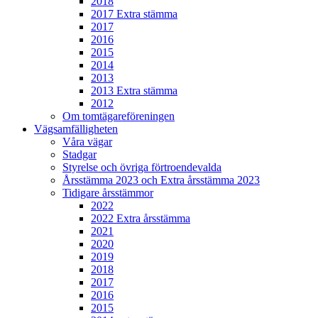
2018
2017 Extra stämma
2017
2016
2015
2014
2013
2013 Extra stämma
2012
Om tomtägareföreningen
Vägsamfälligheten
Våra vägar
Stadgar
Styrelse och övriga förtroendevalda
Årsstämma 2023 och Extra årsstämma 2023
Tidigare årsstämmor
2022
2022 Extra årsstämma
2021
2020
2019
2018
2017
2016
2015