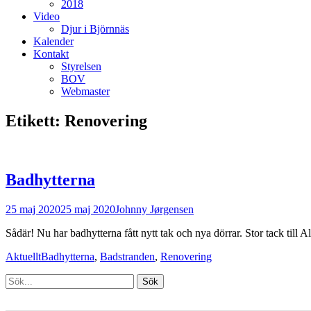
2018
Video
Djur i Björnnäs
Kalender
Kontakt
Styrelsen
BOV
Webmaster
Etikett:
Renovering
Badhytterna
Postades
Författare
25 maj 2020
25 maj 2020
Johnny Jørgensen
den
Sådär! Nu har badhytterna fått nytt tak och nya dörrar. Stor tack till
Kategorier
Taggar
Aktuellt
Badhytterna
,
Badstranden
,
Renovering
Sök
efter:
[label]