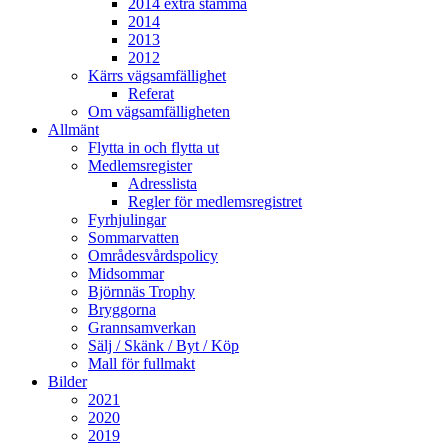
2014 extra stämma
2014
2013
2012
Kärrs vägsamfällighet
Referat
Om vägsamfälligheten
Allmänt
Flytta in och flytta ut
Medlemsregister
Adresslista
Regler för medlemsregistret
Fyrhjulingar
Sommarvatten
Områdesvårdspolicy
Midsommar
Björnnäs Trophy
Bryggorna
Grannsamverkan
Sälj / Skänk / Byt / Köp
Mall för fullmakt
Bilder
2021
2020
2019