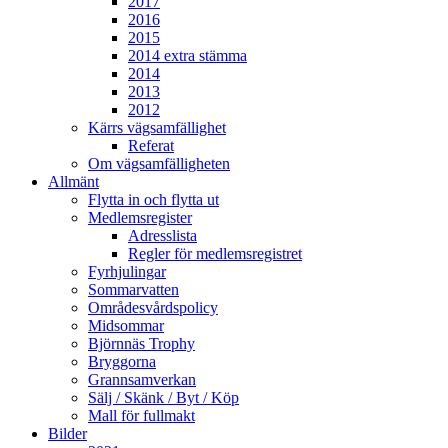
2017
2016
2015
2014 extra stämma
2014
2013
2012
Kärrs vägsamfällighet
Referat
Om vägsamfälligheten
Allmänt
Flytta in och flytta ut
Medlemsregister
Adresslista
Regler för medlemsregistret
Fyrhjulingar
Sommarvatten
Områdesvårdspolicy
Midsommar
Björnnäs Trophy
Bryggorna
Grannsamverkan
Sälj / Skänk / Byt / Köp
Mall för fullmakt
Bilder