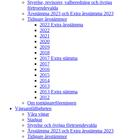
Styrelse, revisorer, valberedning och övriga
förtroendevalda
Årsstämma 2023 och Extra årsstämma 2023
Tidigare årsstämmor
2022 Extra årsstämma
2022
2021
2020
2019
2018
2017 Extra stämma
2017
2016
2015
2014
2013
2013 Extra stämma
2012
Om tomtägareföreningen
Vägsamfälligheten
Våra vägar
Stadgar
Styrelse och övriga förtroendevalda
Årsstämma 2023 och Extra årsstämma 2023
Tidigare årsstämmor