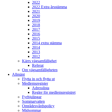
2022
2022 Extra årsstämma
2021
2020
2019
2018
2017
2016
2015
2014 extra stämma
2014
2013
2012
Kärrs vägsamfällighet
Referat
Om vägsamfälligheten
Allmänt
Flytta in och flytta ut
Medlemsregister
Adresslista
Regler för medlemsregistret
Fyrhjulingar
Sommarvatten
Områdesvårdspolicy
Midsommar