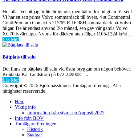
Hej alla. Vet att jag är lite tidigt ute, men bättre för tidigt än för sent.
Vi har ett sätt prima Volvo sommardäck till övers, 4 st Continental
ContiPremium Contact 5 215/65 R 16 98H sommardäck på Volvo
fälgar. De är endast använd 2½ månad, sen gav vår gamla Volvo
XC70 tyvärr upp. Nypris för däcken utan fälgar 1105-1224 kr/st ...
Läs Mer
Båtplats till salu
Det finns en båtplats till salu vid östra bryggan om någon behöver.
Kontakta Kaj Lindström på 072-2490081 ...
Läs Mer
Copyright © 2026 Björnnässtrands Tomtägareförening - Alla
rättigheter reserverade.
Scrolla
Hem
upp
Viktig info
Information från styrelsen Augusti 2025
Info från BOV
Tomtägareföreningen
Historik
Stadgar