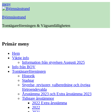
meny
Björnnässtrand
Tomtägareföreningen & Vägsamfälligheten
Facebook
Primär meny
Hoppa
Hem
till
Viktig info
innehåll
Information från styrelsen Augusti 2025
Info från BOV
Tomtägareföreningen
Historik
Stadgar
Styrelse, revisorer, valberedning och övriga
förtroendevalda
Årsstämma 2023 och Extra årsstämma 2023
Tidigare årsstämmor
2022 Extra årsstämma
2022
2021