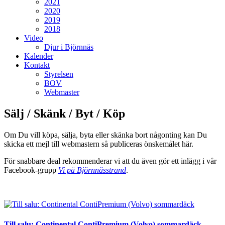
2021
2020
2019
2018
Video
Djur i Björnnäs
Kalender
Kontakt
Styrelsen
BOV
Webmaster
Sälj / Skänk / Byt / Köp
Om Du vill köpa, sälja, byta eller skänka bort någonting kan Du
skicka ett mejl till webmastern så publiceras önskemålet här.
För snabbare deal rekommenderar vi att du även gör ett inlägg i vår
Facebook-grupp
Vi på Björnnässtrand
.
Till salu: Continental ContiPremium (Volvo) sommardäck