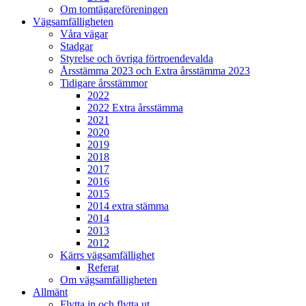
Om tomtägareföreningen
Vägsamfälligheten
Våra vägar
Stadgar
Styrelse och övriga förtroendevalda
Årsstämma 2023 och Extra årsstämma 2023
Tidigare årsstämmor
2022
2022 Extra årsstämma
2021
2020
2019
2018
2017
2016
2015
2014 extra stämma
2014
2013
2012
Kärrs vägsamfällighet
Referat
Om vägsamfälligheten
Allmänt
Flytta in och flytta ut