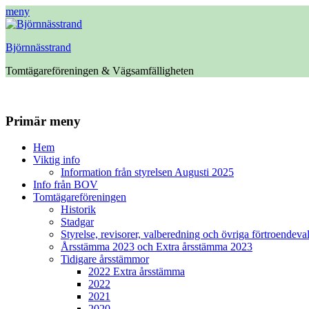
meny
Björnnässtrand
Tomtägareföreningen & Vägsamfälligheten
Facebook
Primär meny
Hoppa
Hem
till
Viktig info
innehåll
Information från styrelsen Augusti 2025
Info från BOV
Tomtägareföreningen
Historik
Stadgar
Styrelse, revisorer, valberedning och övriga förtroendeva
Årsstämma 2023 och Extra årsstämma 2023
Tidigare årsstämmor
2022 Extra årsstämma
2022
2021
2020