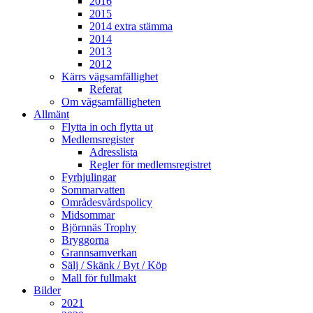
2016
2015
2014 extra stämma
2014
2013
2012
Kärrs vägsamfällighet
Referat
Om vägsamfälligheten
Allmänt
Flytta in och flytta ut
Medlemsregister
Adresslista
Regler för medlemsregistret
Fyrhjulingar
Sommarvatten
Områdesvårdspolicy
Midsommar
Björnnäs Trophy
Bryggorna
Grannsamverkan
Sälj / Skänk / Byt / Köp
Mall för fullmakt
Bilder
2021