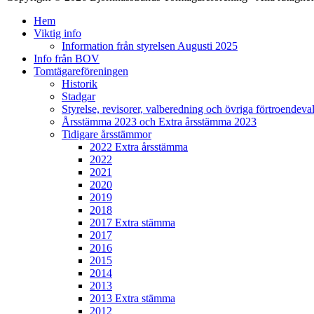
Scrolla
Hem
upp
Viktig info
Information från styrelsen Augusti 2025
Info från BOV
Tomtägareföreningen
Historik
Stadgar
Styrelse, revisorer, valberedning och övriga förtroendeva
Årsstämma 2023 och Extra årsstämma 2023
Tidigare årsstämmor
2022 Extra årsstämma
2022
2021
2020
2019
2018
2017 Extra stämma
2017
2016
2015
2014
2013
2013 Extra stämma
2012