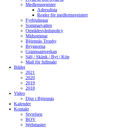
Medlemsregister
Adresslista
Regler för medlemsregistret
Fyrhjulingar
Sommarvatten
Områdesvårdspolicy
Midsommar
Björnnäs Trophy
Bryggorna
Grannsamverkan
Sälj / Skänk / Byt / Köp
Mall för fullmakt
Bilder
2021
2020
2019
2018
Video
Djur i Björnnäs
Kalender
Kontakt
Styrelsen
BOV
Webmaster