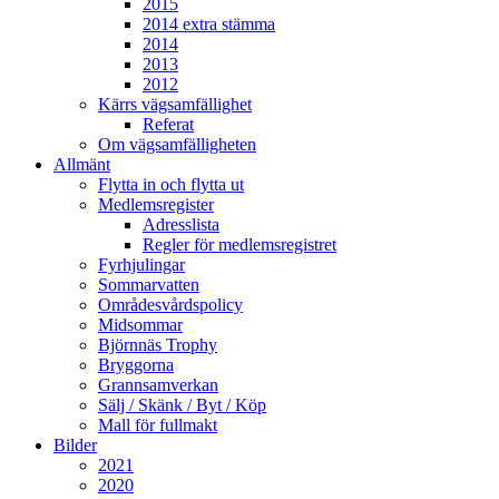
2015
2014 extra stämma
2014
2013
2012
Kärrs vägsamfällighet
Referat
Om vägsamfälligheten
Allmänt
Flytta in och flytta ut
Medlemsregister
Adresslista
Regler för medlemsregistret
Fyrhjulingar
Sommarvatten
Områdesvårdspolicy
Midsommar
Björnnäs Trophy
Bryggorna
Grannsamverkan
Sälj / Skänk / Byt / Köp
Mall för fullmakt
Bilder
2021
2020