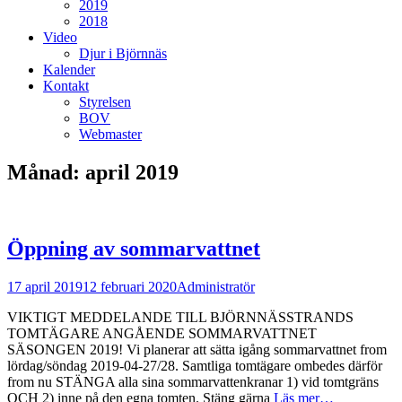
2019
2018
Video
Djur i Björnnäs
Kalender
Kontakt
Styrelsen
BOV
Webmaster
Månad:
april 2019
Öppning av sommarvattnet
Postades
Författare
17 april 2019
12 februari 2020
Administratör
den
VIKTIGT MEDDELANDE TILL BJÖRNNÄSSTRANDS
TOMTÄGARE ANGÅENDE SOMMARVATTNET
SÄSONGEN 2019! Vi planerar att sätta igång sommarvattnet from
lördag/söndag 2019-04-27/28. Samtliga tomtägare ombedes därför
from nu STÄNGA alla sina sommarvattenkranar 1) vid tomtgräns
OCH 2) inne på den egna tomten. Stäng gärna
Läs mer…