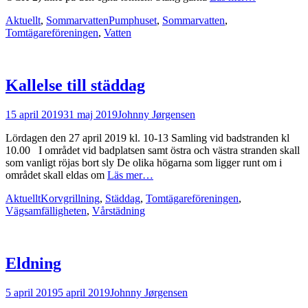
Kategorier
Taggar
Aktuellt
,
Sommarvatten
Pumphuset
,
Sommarvatten
,
Tomtägareföreningen
,
Vatten
Kallelse till städdag
Postades
Författare
15 april 2019
31 maj 2019
Johnny Jørgensen
den
Lördagen den 27 april 2019 kl. 10-13 Samling vid badstranden kl
10.00 I området vid badplatsen samt östra och västra stranden skall
som vanligt röjas bort sly De olika högarna som ligger runt om i
området skall eldas om
Läs mer…
Kategorier
Taggar
Aktuellt
Korvgrillning
,
Städdag
,
Tomtägareföreningen
,
Vägsamfälligheten
,
Vårstädning
Eldning
Postades
Författare
5 april 2019
5 april 2019
Johnny Jørgensen
den