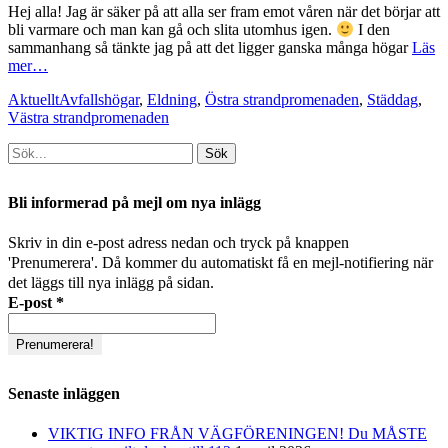
Hej alla! Jag är säker på att alla ser fram emot våren när det börjar att
bli varmare och man kan gå och slita utomhus igen.
I den
sammanhang så tänkte jag på att det ligger ganska många högar
Läs
mer…
Kategorier
Taggar
Aktuellt
Avfallshögar
,
Eldning
,
Östra strandpromenaden
,
Städdag
,
Västra strandpromenaden
Sök
efter:
[label]
Bli informerad på mejl om nya inlägg
Skriv in din e-post adress nedan och tryck på knappen
'Prenumerera'. Då kommer du automatiskt få en mejl-notifiering när
det läggs till nya inlägg på sidan.
E-post
*
Senaste inläggen
VIKTIG INFO FRÅN VÄGFÖRENINGEN! Du MÅSTE