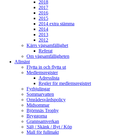
2018
2017
2016
2015
2014 extra stämma
2014
2013
2012
Kärrs vägsamfällighet
Referat
Om vägsamfälligheten
Allmänt
Flytta in och flytta ut
Medlemsregister
Adresslista
Regler för medlemsregistret
Fyrhjulingar
Sommarvatten
Områdesvårdspolicy
Midsommar
Björnnäs Trophy
Bryggorna
Grannsamverkan
Sälj / Skänk / Byt / Köp
Mall för fullmakt