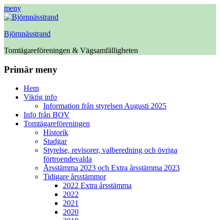
meny
Björnnässtrand
Tomtägareföreningen & Vägsamfälligheten
Facebook
Primär meny
Hoppa
Hem
till
Viktig info
innehåll
Information från styrelsen Augusti 2025
Info från BOV
Tomtägareföreningen
Historik
Stadgar
Styrelse, revisorer, valberedning och övriga
förtroendevalda
Årsstämma 2023 och Extra årsstämma 2023
Tidigare årsstämmor
2022 Extra årsstämma
2022
2021
2020