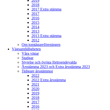
2019
2018
2017 Extra stämma
2017
2016
2015
2014
2013
2013 Extra stämma
2012
Om tomtägareföreningen
Vägsamfälligheten
Våra vägar
Stadgar
Styrelse och övriga förtroendevalda
Årsstämma 2023 och Extra årsstämma 2023
Tidigare årsstämmor
2022
2022 Extra årsstämma
2021
2020
2019
2018
2017
2016