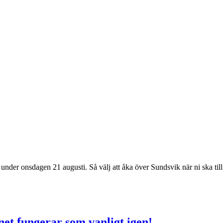
 under onsdagen 21 augusti. Så välj att åka över Sundsvik när ni ska t
et fungerar som vanligt igen!