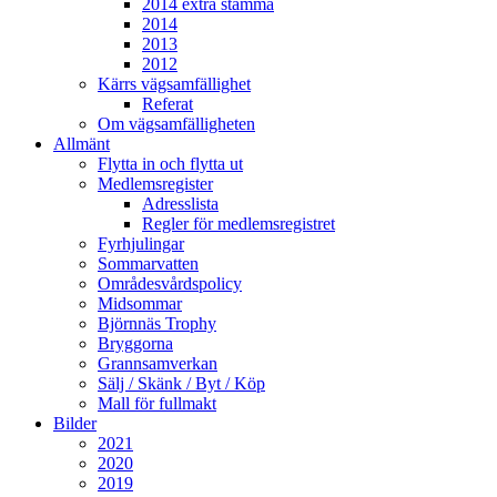
2014 extra stämma
2014
2013
2012
Kärrs vägsamfällighet
Referat
Om vägsamfälligheten
Allmänt
Flytta in och flytta ut
Medlemsregister
Adresslista
Regler för medlemsregistret
Fyrhjulingar
Sommarvatten
Områdesvårdspolicy
Midsommar
Björnnäs Trophy
Bryggorna
Grannsamverkan
Sälj / Skänk / Byt / Köp
Mall för fullmakt
Bilder
2021
2020
2019