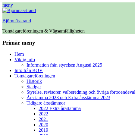
meny
Björnnässtrand
Tomtägareföreningen & Vägsamfälligheten
Facebook
Primär meny
Hoppa
Hem
till
Viktig info
innehåll
Information från styrelsen Augusti 2025
Info från BOV
Tomtägareföreningen
Historik
Stadgar
Styrelse, revisorer, valberedning och övriga förtroendeva
Årsstämma 2023 och Extra årsstämma 2023
Tidigare årsstämmor
2022 Extra årsstämma
2022
2021
2020
2019