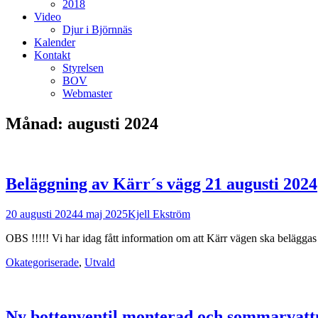
2018
Video
Djur i Björnnäs
Kalender
Kontakt
Styrelsen
BOV
Webmaster
Månad:
augusti 2024
Beläggning av Kärr´s vägg 21 augusti 2024
Postades
Författare
20 augusti 2024
4 maj 2025
Kjell Ekström
den
OBS !!!!! Vi har idag fått information om att Kärr vägen ska beläggas
Kategorier
Okategoriserade
,
Utvald
Ny bottenventil monterad och sommarvattn