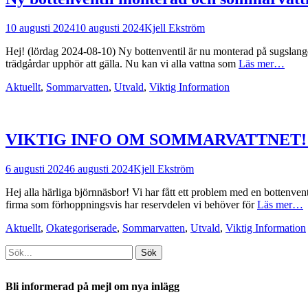
Postades
Författare
10 augusti 2024
10 augusti 2024
Kjell Ekström
den
Hej! (lördag 2024-08-10) Ny bottenventil är nu monterad på sugslangen 
trädgårdar upphör att gälla. Nu kan vi alla vattna som
Läs mer…
Kategorier
Aktuellt
,
Sommarvatten
,
Utvald
,
Viktig Information
VIKTIG INFO OM SOMMARVATTNET! 
Postades
Författare
6 augusti 2024
6 augusti 2024
Kjell Ekström
den
Hej alla härliga björnnäsbor! Vi har fått ett problem med en bottenve
firma som förhoppningsvis har reservdelen vi behöver för
Läs mer…
Kategorier
Aktuellt
,
Okategoriserade
,
Sommarvatten
,
Utvald
,
Viktig Information
Sök
efter:
[label]
Bli informerad på mejl om nya inlägg