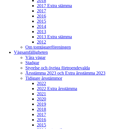
2018
2017 Extra stämma
2017
2016
2015
2014
2013
2013 Extra stämma
2012
Om tomtägareföreningen
Vägsamfälligheten
Våra vägar
Stadgar
Styrelse och övriga förtroendevalda
Årsstämma 2023 och Extra årsstämma 2023
Tidigare årsstämmor
2022
2022 Extra årsstämma
2021
2020
2019
2018
2017
2016
2015