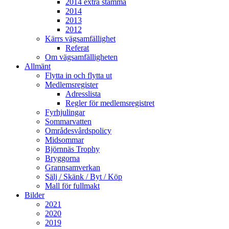
2014 extra stämma
2014
2013
2012
Kärrs vägsamfällighet
Referat
Om vägsamfälligheten
Allmänt
Flytta in och flytta ut
Medlemsregister
Adresslista
Regler för medlemsregistret
Fyrhjulingar
Sommarvatten
Områdesvårdspolicy
Midsommar
Björnnäs Trophy
Bryggorna
Grannsamverkan
Sälj / Skänk / Byt / Köp
Mall för fullmakt
Bilder
2021
2020
2019