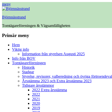
meny
Björnnässtrand
Tomtägareföreningen & Vägsamfälligheten
Facebook
Primär meny
Hoppa
Hem
till
Viktig info
innehåll
Information från styrelsen Augusti 2025
Info från BOV
Tomtägareföreningen
Historik
Stadgar
Styrelse, revisorer, valberedning och övriga förtroendeva
Årsstämma 2023 och Extra årsstämma 2023
Tidigare årsstämmor
2022 Extra årsstämma
2022
2021
2020
2019