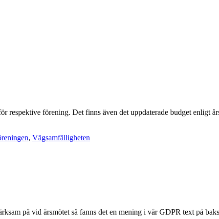
ör respektive förening. Det finns även det uppdaterade budget enligt 
öreningen
,
Vägsamfälligheten
sam på vid årsmötet så fanns det en mening i vår GDPR text på baksida