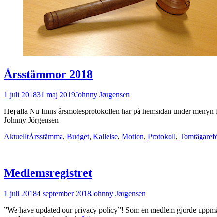
Årsstämmor 2018
Postades
Författare
1 juli 2018
31 maj 2019
Johnny Jørgensen
den
Hej alla Nu finns årsmötesprotokollen här på hemsidan under menyn f
Johnny Jörgensen
Kategorier
Taggar
Aktuellt
Årsstämma
,
Budget
,
Kallelse
,
Motion
,
Protokoll
,
Tomtägaref
Medlemsregistret
Postades
Författare
1 juli 2018
4 september 2018
Johnny Jørgensen
den
”We have updated our privacy policy”! Som en medlem gjorde uppmärk