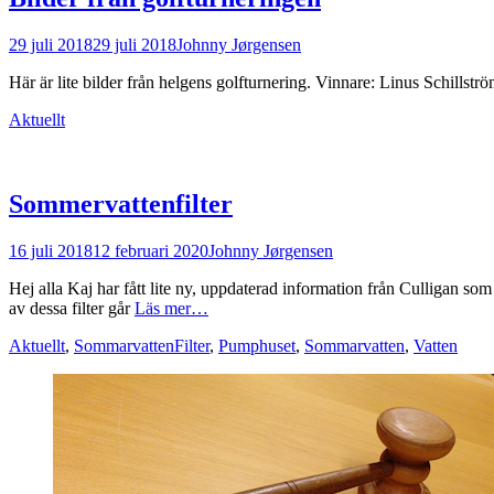
Postades
Författare
29 juli 2018
29 juli 2018
Johnny Jørgensen
den
Här är lite bilder från helgens golfturnering. Vinnare: Linus Schill
Kategorier
Aktuellt
Sommervattenfilter
Postades
Författare
16 juli 2018
12 februari 2020
Johnny Jørgensen
den
Hej alla Kaj har fått lite ny, uppdaterad information från Culligan som
av dessa filter går
Läs mer…
Kategorier
Taggar
Aktuellt
,
Sommarvatten
Filter
,
Pumphuset
,
Sommarvatten
,
Vatten