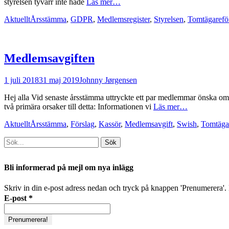
styrelsen tyvärr inte hade
Läs mer…
Kategorier
Taggar
Aktuellt
Årsstämma
,
GDPR
,
Medlemsregister
,
Styrelsen
,
Tomtägarefö
Medlemsavgiften
Postades
Författare
1 juli 2018
31 maj 2019
Johnny Jørgensen
den
Hej alla Vid senaste årsstämma uttryckte ett par medlemmar önska om at
två primära orsaker till detta: Informationen vi
Läs mer…
Kategorier
Taggar
Aktuellt
Årsstämma
,
Förslag
,
Kassör
,
Medlemsavgift
,
Swish
,
Tomtäga
Sök
efter:
[label]
Bli informerad på mejl om nya inlägg
Skriv in din e-post adress nedan och tryck på knappen 'Prenumerera'. D
E-post
*