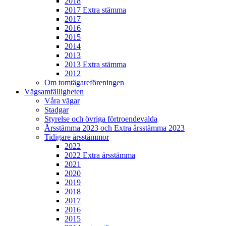
2018
2017 Extra stämma
2017
2016
2015
2014
2013
2013 Extra stämma
2012
Om tomtägareföreningen
Vägsamfälligheten
Våra vägar
Stadgar
Styrelse och övriga förtroendevalda
Årsstämma 2023 och Extra årsstämma 2023
Tidigare årsstämmor
2022
2022 Extra årsstämma
2021
2020
2019
2018
2017
2016
2015