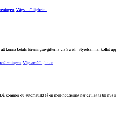
reningen
,
Vägsamfälligheten
t kunna betala föreningsavgifterna via Swish. Styrelsen har kollat upp 
reföreningen
,
Vägsamfälligheten
å kommer du automatiskt få en mejl-notifiering när det läggs till nya i