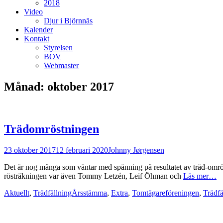
2018
Video
Djur i Björnnäs
Kalender
Kontakt
Styrelsen
BOV
Webmaster
Månad:
oktober 2017
Trädomröstningen
Postades
Författare
23 oktober 2017
12 februari 2020
Johnny Jørgensen
den
Det är nog många som väntar med spänning på resultatet av träd-omr
rösträkningen var även Tommy Letzén, Leif Öhman och
Läs mer…
Kategorier
Taggar
Aktuellt
,
Trädfällning
Årsstämma
,
Extra
,
Tomtägareföreningen
,
Trädfä