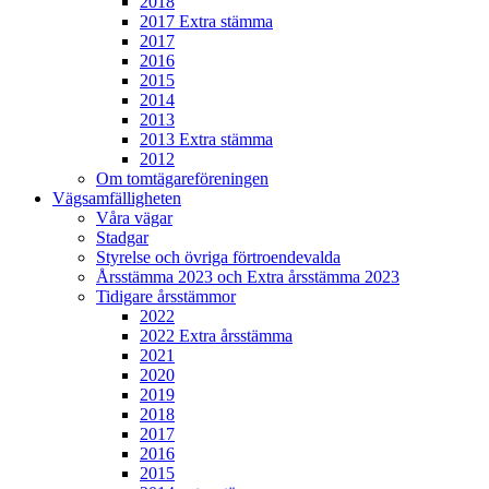
2018
2017 Extra stämma
2017
2016
2015
2014
2013
2013 Extra stämma
2012
Om tomtägareföreningen
Vägsamfälligheten
Våra vägar
Stadgar
Styrelse och övriga förtroendevalda
Årsstämma 2023 och Extra årsstämma 2023
Tidigare årsstämmor
2022
2022 Extra årsstämma
2021
2020
2019
2018
2017
2016
2015