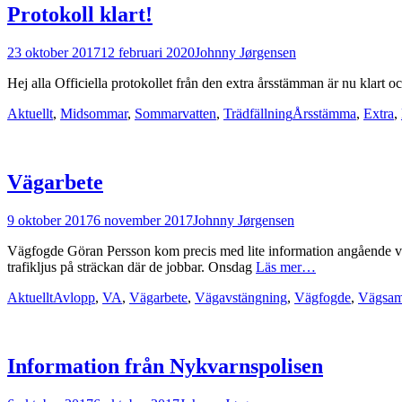
Protokoll klart!
Postades
Författare
23 oktober 2017
12 februari 2020
Johnny Jørgensen
den
Hej alla Officiella protokollet från den extra årsstämman är nu klart
Kategorier
Taggar
Aktuellt
,
Midsommar
,
Sommarvatten
,
Trädfällning
Årsstämma
,
Extra
,
Vägarbete
Postades
Författare
9 oktober 2017
6 november 2017
Johnny Jørgensen
den
Vägfogde Göran Persson kom precis med lite information angående väg
trafikljus på sträckan där de jobbar. Onsdag
Läs mer…
Kategorier
Taggar
Aktuellt
Avlopp
,
VA
,
Vägarbete
,
Vägavstängning
,
Vägfogde
,
Vägsamf
Information från Nykvarnspolisen