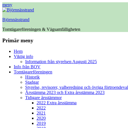
meny
Björnnässtrand
Tomtägareföreningen & Vägsamfälligheten
Facebook
Primär meny
Hoppa
Hem
till
Viktig info
innehåll
Information från styrelsen Augusti 2025
Info från BOV
Tomtägareföreningen
Historik
Stadgar
Styrelse, revisorer, valberedning och övriga förtroendeva
Årsstämma 2023 och Extra årsstämma 2023
Tidigare årsstämmor
2022 Extra årsstämma
2022
2021
2020
2019