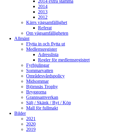
2014 extra stämma
2014
2013
2012
Kärrs vägsamfällighet
Referat
Om vägsamfälligheten
Allmänt
Flytta in och flytta ut
Medlemsregister
Adresslista
Regler för medlemsregistret
Fyrhjulingar
Sommarvatten
Områdesvårdspolicy
Midsommar
Björnnäs Trophy
Bryggorna
Grannsamverkan
Sälj / Skänk / Byt / Köp
Mall för fullmakt
Bilder
2021
2020
2019