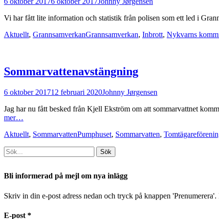
Postades
Författare
6 oktober 2017
6 oktober 2017
Johnny Jørgensen
den
Vi har fått lite information och statistik från polisen som ett led 
Kategorier
Taggar
Aktuellt
,
Grannsamverkan
Grannsamverkan
,
Inbrott
,
Nykvarns komm
Sommarvattenavstängning
Postades
Författare
6 oktober 2017
12 februari 2020
Johnny Jørgensen
den
Jag har nu fått besked från Kjell Ekström om att sommarvattnet kommer
mer…
Kategorier
Taggar
Aktuellt
,
Sommarvatten
Pumphuset
,
Sommarvatten
,
Tomtägareföreni
Sök
efter:
[label]
Bli informerad på mejl om nya inlägg
Skriv in din e-post adress nedan och tryck på knappen 'Prenumerera'. D
E-post
*