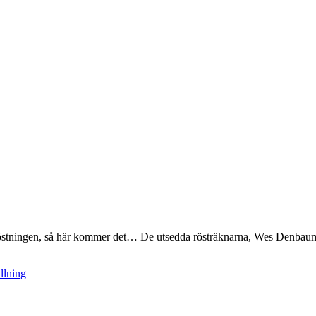
östningen, så här kommer det… De utsedda rösträknarna, Wes Denbaum o
llning