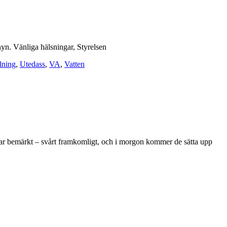
nyn. Vänliga hälsningar, Styrelsen
lning
,
Utedass
,
VA
,
Vatten
har bemärkt – svårt framkomligt, och i morgon kommer de sätta upp