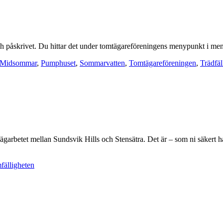
 och påskrivet. Du hittar det under tomtägareföreningens menypunkt i me
Midsommar
,
Pumphuset
,
Sommarvatten
,
Tomtägareföreningen
,
Trädfäl
arbetet mellan Sundsvik Hills och Stensätra. Det är – som ni säkert 
älligheten