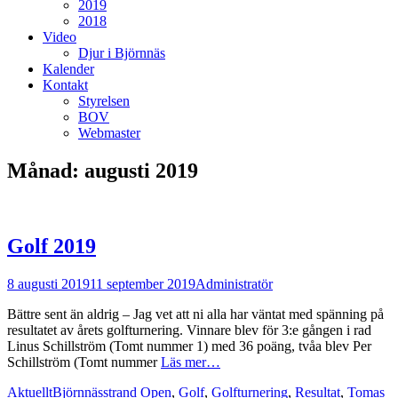
2019
2018
Video
Djur i Björnnäs
Kalender
Kontakt
Styrelsen
BOV
Webmaster
Månad:
augusti 2019
Golf 2019
Postades
Författare
8 augusti 2019
11 september 2019
Administratör
den
Bättre sent än aldrig – Jag vet att ni alla har väntat med spänning på
resultatet av årets golfturnering. Vinnare blev för 3:e gången i rad
Linus Schillström (Tomt nummer 1) med 36 poäng, tvåa blev Per
Schillström (Tomt nummer
Läs mer…
Kategorier
Taggar
Aktuellt
Björnnässtrand Open
,
Golf
,
Golfturnering
,
Resultat
,
Tomas