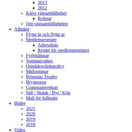
2013
2012
Kärrs vägsamfällighet
Referat
Om vägsamfälligheten
Allmänt
Flytta in och flytta ut
Medlemsregister
Adresslista
Regler för medlemsregistret
Fyrhjulingar
Sommarvatten
Områdesvårdspolicy
Midsommar
Björnnäs Trophy
Bryggorna
Grannsamverkan
Sälj / Skänk / Byt / Köp
Mall för fullmakt
Bilder
2021
2020
2019
2018
Video