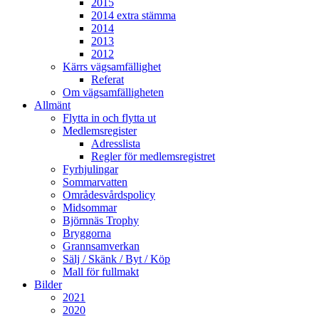
2015
2014 extra stämma
2014
2013
2012
Kärrs vägsamfällighet
Referat
Om vägsamfälligheten
Allmänt
Flytta in och flytta ut
Medlemsregister
Adresslista
Regler för medlemsregistret
Fyrhjulingar
Sommarvatten
Områdesvårdspolicy
Midsommar
Björnnäs Trophy
Bryggorna
Grannsamverkan
Sälj / Skänk / Byt / Köp
Mall för fullmakt
Bilder
2021
2020