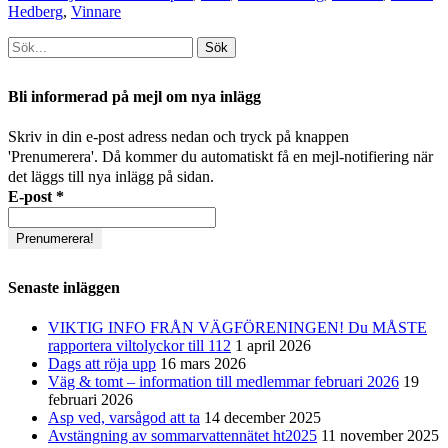
Hedberg
,
Vinnare
Sök
efter:
[label]
Bli informerad på mejl om nya inlägg
Skriv in din e-post adress nedan och tryck på knappen
'Prenumerera'. Då kommer du automatiskt få en mejl-notifiering när
det läggs till nya inlägg på sidan.
E-post
*
Senaste inläggen
VIKTIG INFO FRÅN VÄGFÖRENINGEN! Du MÅSTE
rapportera viltolyckor till 112
1 april 2026
Dags att röja upp
16 mars 2026
Väg & tomt – information till medlemmar februari 2026
19
februari 2026
Asp ved, varsågod att ta
14 december 2025
Avstängning av sommarvattennätet ht2025
11 november 2025