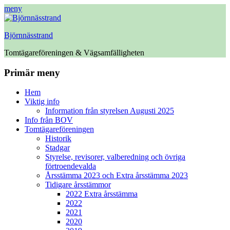
meny
Björnnässtrand
Tomtägareföreningen & Vägsamfälligheten
Facebook
Primär meny
Hoppa
Hem
till
Viktig info
innehåll
Information från styrelsen Augusti 2025
Info från BOV
Tomtägareföreningen
Historik
Stadgar
Styrelse, revisorer, valberedning och övriga
förtroendevalda
Årsstämma 2023 och Extra årsstämma 2023
Tidigare årsstämmor
2022 Extra årsstämma
2022
2021
2020