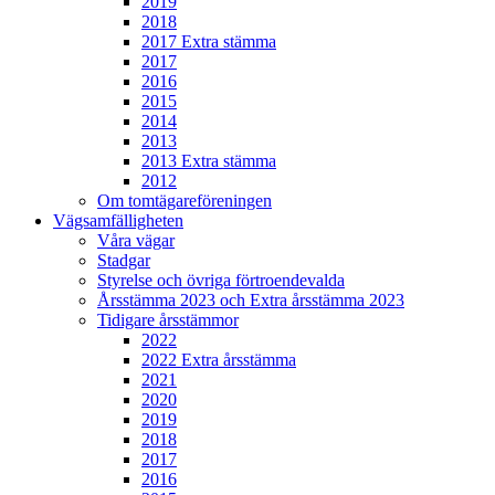
2019
2018
2017 Extra stämma
2017
2016
2015
2014
2013
2013 Extra stämma
2012
Om tomtägareföreningen
Vägsamfälligheten
Våra vägar
Stadgar
Styrelse och övriga förtroendevalda
Årsstämma 2023 och Extra årsstämma 2023
Tidigare årsstämmor
2022
2022 Extra årsstämma
2021
2020
2019
2018
2017
2016