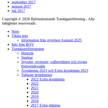
september 2017
augusti 2017
juli 2017
Copyright © 2026 Björnnässtrands Tomtägareförening - Alla
rättigheter reserverade.
Scrolla
Hem
upp
Viktig info
Information från styrelsen Augusti 2025
Info från BOV
Tomtägareföreningen
Historik
Stadgar
Styrelse, revisorer, valberedning och övriga
förtroendevalda
Årsstämma 2023 och Extra årsstämma 2023
Tidigare årsstämmor
2022 Extra årsstämma
2022
2021
2020
2019
2018
2017 Extra stämma