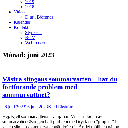
2019
2018
Video
Djur i Björnnäs
Kalender
Kontakt
Styrelsen
BOV
Webmaster
Månad:
juni 2023
Västra slingans sommarvatten – har du
fortfarande problem med
sommarvattnet?
Postades
Författare
26 juni 2023
26 juni 2023
Kjell Ekström
den
Hej, Kjell sommarvattenansvarig här! Vi har i början av
sommarvattensäsongen haft problem med tryck och ”proppar” i
västra slingans sommarvattennät. Fråga 1: Är det möjligen någon