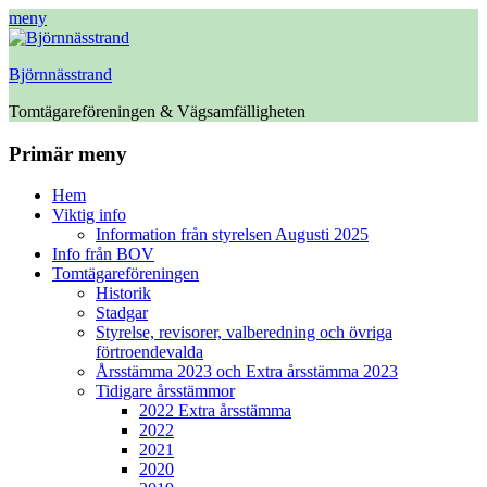
meny
Björnnässtrand
Tomtägareföreningen & Vägsamfälligheten
Facebook
Primär meny
Hoppa
Hem
till
Viktig info
innehåll
Information från styrelsen Augusti 2025
Info från BOV
Tomtägareföreningen
Historik
Stadgar
Styrelse, revisorer, valberedning och övriga
förtroendevalda
Årsstämma 2023 och Extra årsstämma 2023
Tidigare årsstämmor
2022 Extra årsstämma
2022
2021
2020