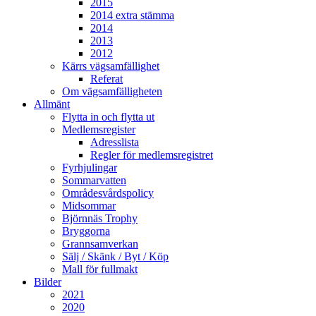
2015
2014 extra stämma
2014
2013
2012
Kärrs vägsamfällighet
Referat
Om vägsamfälligheten
Allmänt
Flytta in och flytta ut
Medlemsregister
Adresslista
Regler för medlemsregistret
Fyrhjulingar
Sommarvatten
Områdesvårdspolicy
Midsommar
Björnnäs Trophy
Bryggorna
Grannsamverkan
Sälj / Skänk / Byt / Köp
Mall för fullmakt
Bilder
2021
2020