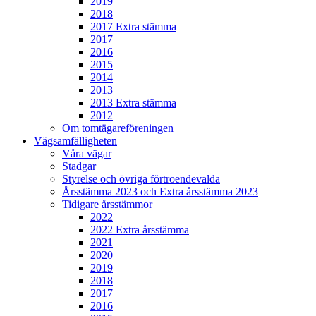
2019
2018
2017 Extra stämma
2017
2016
2015
2014
2013
2013 Extra stämma
2012
Om tomtägareföreningen
Vägsamfälligheten
Våra vägar
Stadgar
Styrelse och övriga förtroendevalda
Årsstämma 2023 och Extra årsstämma 2023
Tidigare årsstämmor
2022
2022 Extra årsstämma
2021
2020
2019
2018
2017
2016