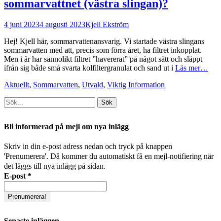
sommarvattnet (västra slingan)?
Postades
Författare
4 juni 2023
4 augusti 2023
Kjell Ekström
den
Hej! Kjell här, sommarvattenansvarig. Vi startade västra slingans
sommarvatten med att, precis som förra året, ha filtret inkopplat.
Men i år har sannolikt filtret ”havererat” på något sätt och släppt
ifrån sig både små svarta kolfiltergranulat och sand ut i
Läs mer…
Kategorier
Aktuellt
,
Sommarvatten
,
Utvald
,
Viktig Information
Sök
efter:
[label]
Bli informerad på mejl om nya inlägg
Skriv in din e-post adress nedan och tryck på knappen
'Prenumerera'. Då kommer du automatiskt få en mejl-notifiering när
det läggs till nya inlägg på sidan.
E-post
*
Senaste inläggen