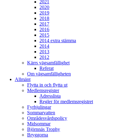
2021
2020
2019
2018
2017
2016
2015
2014 extra stämma
2014
2013
2012
Kärrs vägsamfällighet
Referat
Om vägsamfälligheten
Allmänt
Flytta in och flytta ut
Medlemsregister
Adresslista
Regler för medlemsregistret
Fyrhjulingar
Sommarvatten
Områdesvårdspolicy
Midsommar
Björnnäs Trophy
Bryggorna