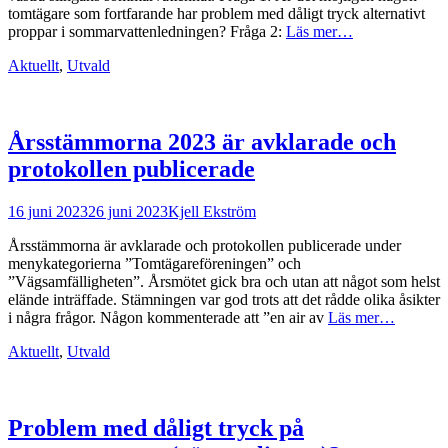
tomtägare som fortfarande har problem med dåligt tryck alternativt
proppar i sommarvattenledningen? Fråga 2:
Läs mer…
Kategorier
Aktuellt
,
Utvald
Årsstämmorna 2023 är avklarade och
protokollen publicerade
Postades
Författare
16 juni 2023
26 juni 2023
Kjell Ekström
den
Årsstämmorna är avklarade och protokollen publicerade under
menykategorierna ”Tomtägareföreningen” och
”Vägsamfälligheten”. Årsmötet gick bra och utan att något som helst
elände inträffade. Stämningen var god trots att det rådde olika åsikter
i några frågor. Någon kommenterade att ”en air av
Läs mer…
Kategorier
Aktuellt
,
Utvald
Problem med dåligt tryck på