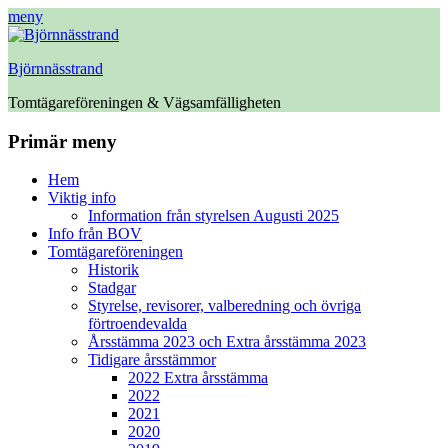
meny
Björnnässtrand
Tomtägareföreningen & Vägsamfälligheten
Facebook
Primär meny
Hoppa
Hem
till
Viktig info
innehåll
Information från styrelsen Augusti 2025
Info från BOV
Tomtägareföreningen
Historik
Stadgar
Styrelse, revisorer, valberedning och övriga
förtroendevalda
Årsstämma 2023 och Extra årsstämma 2023
Tidigare årsstämmor
2022 Extra årsstämma
2022
2021
2020