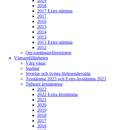
2019
2018
2017 Extra stämma
2017
2016
2015
2014
2013
2013 Extra stämma
2012
Om tomtägareföreningen
Vägsamfälligheten
Våra vägar
Stadgar
Styrelse och övriga förtroendevalda
Årsstämma 2023 och Extra årsstämma 2023
Tidigare årsstämmor
2022
2022 Extra årsstämma
2021
2020
2019
2018
2017
2016