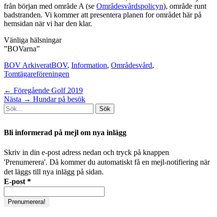
från början med område A (se
Områdesvårdspolicyn
), område runt
badstranden. Vi kommer att presentera planen for området här på
hemsidan när vi har den klar.
Vänliga hälsningar
”BOVarna”
Kategorier
Taggar
BOV Arkiverat
BOV
,
Information
,
Områdesvård
,
Tomtägareföreningen
Inläggsnavigering
Föregående
← Föregående
Golf 2019
Nästa
inlägg:
Nästa →
Hundar på besök
Sök
inlägg:
efter:
[label]
Bli informerad på mejl om nya inlägg
Skriv in din e-post adress nedan och tryck på knappen
'Prenumerera'. Då kommer du automatiskt få en mejl-notifiering när
det läggs till nya inlägg på sidan.
E-post
*