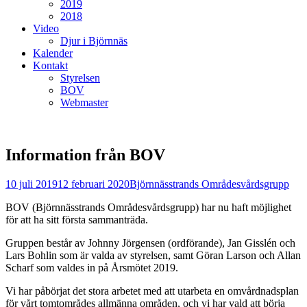
2019
2018
Video
Djur i Björnnäs
Kalender
Kontakt
Styrelsen
BOV
Webmaster
Information från BOV
Postades
Författare
10 juli 2019
12 februari 2020
Björnnässtrands Områdesvårdsgrupp
den
BOV (Björnnässtrands Områdesvårdsgrupp) har nu haft möjlighet
för att ha sitt första sammanträda.
Gruppen består av Johnny Jörgensen (ordförande), Jan Gisslén och
Lars Bohlin som är valda av styrelsen, samt Göran Larson och Allan
Scharf som valdes in på Årsmötet 2019.
Vi har påbörjat det stora arbetet med att utarbeta en omvårdnadsplan
för vårt tomtområdes allmänna områden, och vi har vald att börja