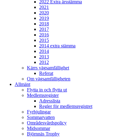
2022 Extra årsstämma
2021
2020
2019
2018
2017
2016
2015
2014 extra stämma
2014
2013
2012
Kärrs vägsamfällighet
Referat
Om vägsamfälligheten
Allmänt
Flytta in och flytta ut
Medlemsregister
Adresslista
Regler för medlemsregistret
Fyrhjulingar
Sommarvatten
Områdesvårdspolicy
Midsommar
Björnnäs Trophy