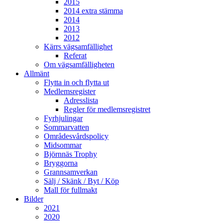
2015
2014 extra stämma
2014
2013
2012
Kärrs vägsamfällighet
Referat
Om vägsamfälligheten
Allmänt
Flytta in och flytta ut
Medlemsregister
Adresslista
Regler för medlemsregistret
Fyrhjulingar
Sommarvatten
Områdesvårdspolicy
Midsommar
Björnnäs Trophy
Bryggorna
Grannsamverkan
Sälj / Skänk / Byt / Köp
Mall för fullmakt
Bilder
2021
2020