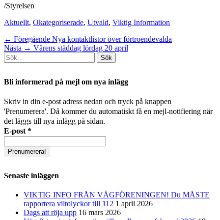
/Styrelsen
Kategorier
Aktuellt
,
Okategoriserade
,
Utvald
,
Viktig Information
Inläggsnavigering
Föregående
← Föregående
Nya kontaktlistor över förtroendevalda
Nästa
inlägg:
Nästa →
Vårens städdag lördag 20 april
Sök
inlägg:
efter:
[label]
Bli informerad på mejl om nya inlägg
Skriv in din e-post adress nedan och tryck på knappen
'Prenumerera'. Då kommer du automatiskt få en mejl-notifiering när
det läggs till nya inlägg på sidan.
E-post
*
Senaste inläggen
VIKTIG INFO FRÅN VÄGFÖRENINGEN! Du MÅSTE
rapportera viltolyckor till 112
1 april 2026
Dags att röja upp
16 mars 2026