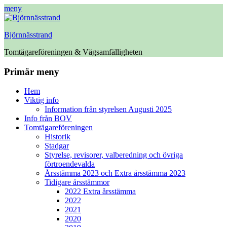
meny
Björnnässtrand
Tomtägareföreningen & Vägsamfälligheten
Facebook
Primär meny
Hoppa
Hem
till
Viktig info
innehåll
Information från styrelsen Augusti 2025
Info från BOV
Tomtägareföreningen
Historik
Stadgar
Styrelse, revisorer, valberedning och övriga
förtroendevalda
Årsstämma 2023 och Extra årsstämma 2023
Tidigare årsstämmor
2022 Extra årsstämma
2022
2021
2020