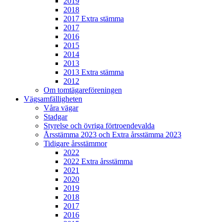
2019
2018
2017 Extra stämma
2017
2016
2015
2014
2013
2013 Extra stämma
2012
Om tomtägareföreningen
Vägsamfälligheten
Våra vägar
Stadgar
Styrelse och övriga förtroendevalda
Årsstämma 2023 och Extra årsstämma 2023
Tidigare årsstämmor
2022
2022 Extra årsstämma
2021
2020
2019
2018
2017
2016