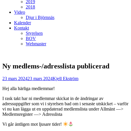
2019
2018
Video
Djur i Björnnäs
Kalender
Kontakt
Styrelsen
BOV
Webmaster
Ny medlems-/adresslista publicerad
Postades
Författare
23 mars 2024
23 mars 2024
Kjell Ekström
den
Hej alla härliga medlemmar!
I rask takt har ni medlemmar skickat in de ändringar av
adressuppgifter som vi i styrelsen bad om i senaste utskicket – varför
vi nu kan lägga ut en uppdaterad medlemslista under Allmänt —>
Medlemsregister —> Adresslista
Vi går äntligen mot ljusare tider!