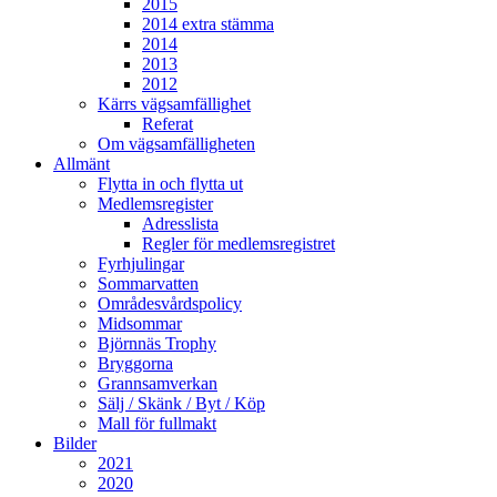
2015
2014 extra stämma
2014
2013
2012
Kärrs vägsamfällighet
Referat
Om vägsamfälligheten
Allmänt
Flytta in och flytta ut
Medlemsregister
Adresslista
Regler för medlemsregistret
Fyrhjulingar
Sommarvatten
Områdesvårdspolicy
Midsommar
Björnnäs Trophy
Bryggorna
Grannsamverkan
Sälj / Skänk / Byt / Köp
Mall för fullmakt
Bilder
2021
2020