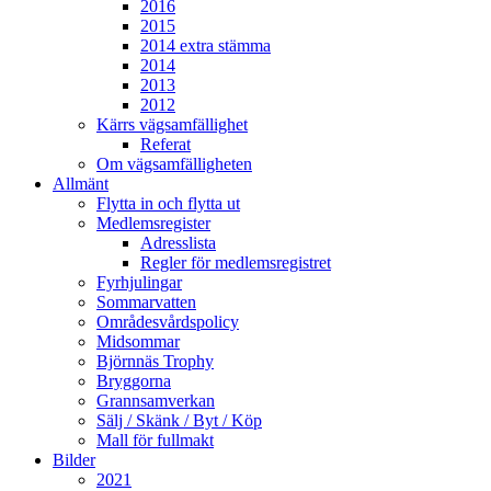
2016
2015
2014 extra stämma
2014
2013
2012
Kärrs vägsamfällighet
Referat
Om vägsamfälligheten
Allmänt
Flytta in och flytta ut
Medlemsregister
Adresslista
Regler för medlemsregistret
Fyrhjulingar
Sommarvatten
Områdesvårdspolicy
Midsommar
Björnnäs Trophy
Bryggorna
Grannsamverkan
Sälj / Skänk / Byt / Köp
Mall för fullmakt
Bilder
2021