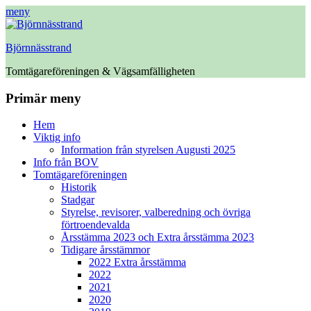
meny
Björnnässtrand
Tomtägareföreningen & Vägsamfälligheten
Facebook
Primär meny
Hoppa
Hem
till
Viktig info
innehåll
Information från styrelsen Augusti 2025
Info från BOV
Tomtägareföreningen
Historik
Stadgar
Styrelse, revisorer, valberedning och övriga
förtroendevalda
Årsstämma 2023 och Extra årsstämma 2023
Tidigare årsstämmor
2022 Extra årsstämma
2022
2021
2020