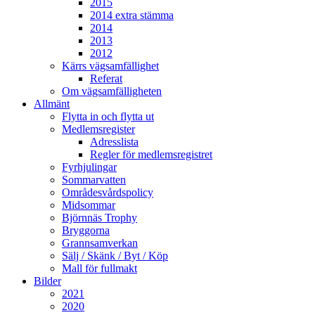
2015
2014 extra stämma
2014
2013
2012
Kärrs vägsamfällighet
Referat
Om vägsamfälligheten
Allmänt
Flytta in och flytta ut
Medlemsregister
Adresslista
Regler för medlemsregistret
Fyrhjulingar
Sommarvatten
Områdesvårdspolicy
Midsommar
Björnnäs Trophy
Bryggorna
Grannsamverkan
Sälj / Skänk / Byt / Köp
Mall för fullmakt
Bilder
2021
2020