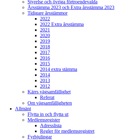
Styrelse och övriga förtroendevalda
Årsstämma 2023 och Extra årsstämma 2023
Tidigare årsstämmor
2022
2022 Extra årsstämma
2021
2020
2019
2018
2017
2016
2015
2014 extra stämma
2014
2013
2012
Kärrs vägsamfällighet
Referat
Om vägsamfälligheten
Allmänt
Flytta in och flytta ut
Medlemsregister
Adresslista
Regler för medlemsregistret
Fyrhjulingar