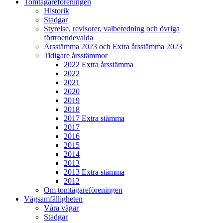
Tomtägareföreningen
Historik
Stadgar
Styrelse, revisorer, valberedning och övriga
förtroendevalda
Årsstämma 2023 och Extra årsstämma 2023
Tidigare årsstämmor
2022 Extra årsstämma
2022
2021
2020
2019
2018
2017 Extra stämma
2017
2016
2015
2014
2013
2013 Extra stämma
2012
Om tomtägareföreningen
Vägsamfälligheten
Våra vägar
Stadgar