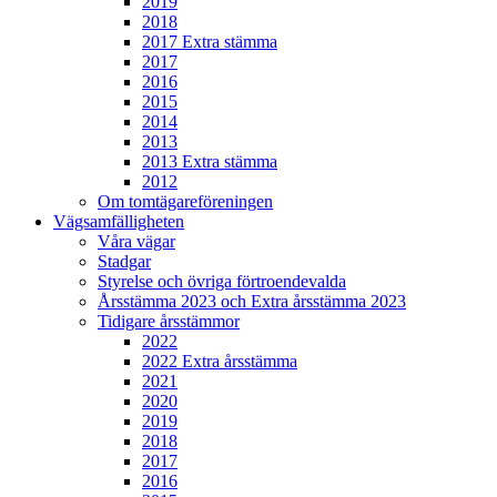
2019
2018
2017 Extra stämma
2017
2016
2015
2014
2013
2013 Extra stämma
2012
Om tomtägareföreningen
Vägsamfälligheten
Våra vägar
Stadgar
Styrelse och övriga förtroendevalda
Årsstämma 2023 och Extra årsstämma 2023
Tidigare årsstämmor
2022
2022 Extra årsstämma
2021
2020
2019
2018
2017
2016