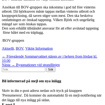
Ansökan till BOV-gruppen ska inkomma i god tid före vinterns
utbrott. Då björksaven måste tappas mellan vinterns utbrott och
knoppsprickning, då saven stiger som mest. Den ska beskriva
omfattningen av önskad tappning. Vilken Björk och ungefärlig
mängd sav som önskas tappas.
Den som erhållit tillståndet ansvarar för att efter avslutad tappning
förse hålet med en träplugg.
/BOV-gruppen
Kategorier
Aktuellt
,
BOV
,
Viktig Information
Inläggsnavigering
Föregående
← Föregående
Sommarvattnet stängs av i helgen from lördag kl.
inlägg:
10.00
Nästa
Nästa →
Byggnationer vid strandlinjen
Sök
inlägg:
efter:
[label]
Bli informerad på mejl om nya inlägg
Skriv in din e-post adress nedan och tryck på knappen
'Prenumerera'. Då kommer du automatiskt få en mejl-notifiering när
det läggs till nya inlägg på sidan.
E-post
*