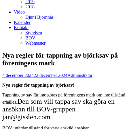
2019
2018
Video
Djur i Björnnäs
Kalender
Kontakt
Styrelsen
BOV
Webmaster
Nya regler för tappning av björksav på
föreningens mark
Postades
Författare
4 december 2024
22 december 2024
Administratör
den
Nya regler för tappning av björksav!
Tappning av sav får inte göras på föreningens mark om inte tillstånd
Den som vill tappa sav ska göra en
erhålles.
ansökan till BOV-gruppen
jan@gisslen.com
BOV utfärdar tillstånd för varje enskild ansökan.