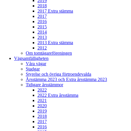
2019
2018
2017 Extra stämma
2017
2016
2015
2014
2013
2013 Extra stämma
2012
Om tomtägareföreningen
Vägsamfälligheten
Våra vägar
Stadgar
Styrelse och övriga förtroendevalda
Årsstämma 2023 och Extra årsstämma 2023
Tidigare årsstämmor
2022
2022 Extra årsstämma
2021
2020
2019
2018
2017
2016