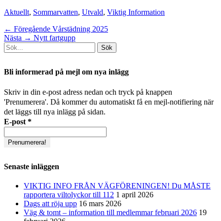
Kategorier
Aktuellt
,
Sommarvatten
,
Utvald
,
Viktig Information
Inläggsnavigering
Föregående
← Föregående
Vårstädning 2025
Nästa
inlägg:
Nästa →
Nytt fartgupp
Sök
inlägg:
efter:
[label]
Bli informerad på mejl om nya inlägg
Skriv in din e-post adress nedan och tryck på knappen
'Prenumerera'. Då kommer du automatiskt få en mejl-notifiering när
det läggs till nya inlägg på sidan.
E-post
*
Senaste inläggen
VIKTIG INFO FRÅN VÄGFÖRENINGEN! Du MÅSTE
rapportera viltolyckor till 112
1 april 2026
Dags att röja upp
16 mars 2026
Väg & tomt – information till medlemmar februari 2026
19