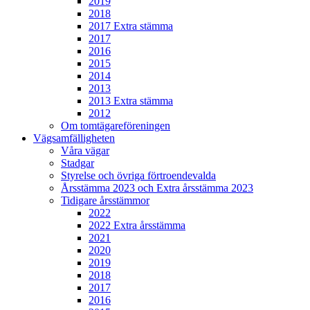
2019
2018
2017 Extra stämma
2017
2016
2015
2014
2013
2013 Extra stämma
2012
Om tomtägareföreningen
Vägsamfälligheten
Våra vägar
Stadgar
Styrelse och övriga förtroendevalda
Årsstämma 2023 och Extra årsstämma 2023
Tidigare årsstämmor
2022
2022 Extra årsstämma
2021
2020
2019
2018
2017
2016