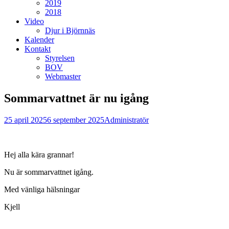
2019
2018
Video
Djur i Björnnäs
Kalender
Kontakt
Styrelsen
BOV
Webmaster
Sommarvattnet är nu igång
Postades
Författare
25 april 2025
6 september 2025
Administratör
den
Hej alla kära grannar!
Nu är sommarvattnet igång.
Med vänliga hälsningar
Kjell