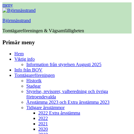
meny
Björnnässtrand
Tomtägareföreningen & Vägsamfälligheten
Facebook
Primär meny
Hoppa
Hem
till
Viktig info
innehåll
Information från styrelsen Augusti 2025
Info från BOV
Tomtägareföreningen
Historik
Stadgar
Styrelse, revisorer, valberedning och övriga
förtroendevalda
Årsstämma 2023 och Extra årsstämma 2023
Tidigare årsstämmor
2022 Extra årsstämma
2022
2021
2020