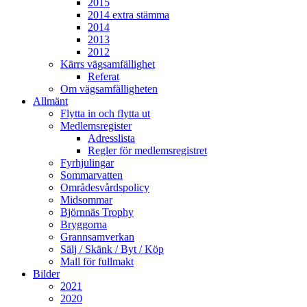
2015
2014 extra stämma
2014
2013
2012
Kärrs vägsamfällighet
Referat
Om vägsamfälligheten
Allmänt
Flytta in och flytta ut
Medlemsregister
Adresslista
Regler för medlemsregistret
Fyrhjulingar
Sommarvatten
Områdesvårdspolicy
Midsommar
Björnnäs Trophy
Bryggorna
Grannsamverkan
Sälj / Skänk / Byt / Köp
Mall för fullmakt
Bilder
2021
2020