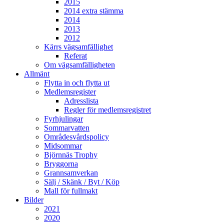
2015
2014 extra stämma
2014
2013
2012
Kärrs vägsamfällighet
Referat
Om vägsamfälligheten
Allmänt
Flytta in och flytta ut
Medlemsregister
Adresslista
Regler för medlemsregistret
Fyrhjulingar
Sommarvatten
Områdesvårdspolicy
Midsommar
Björnnäs Trophy
Bryggorna
Grannsamverkan
Sälj / Skänk / Byt / Köp
Mall för fullmakt
Bilder
2021
2020