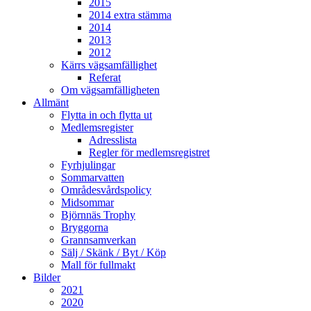
2015
2014 extra stämma
2014
2013
2012
Kärrs vägsamfällighet
Referat
Om vägsamfälligheten
Allmänt
Flytta in och flytta ut
Medlemsregister
Adresslista
Regler för medlemsregistret
Fyrhjulingar
Sommarvatten
Områdesvårdspolicy
Midsommar
Björnnäs Trophy
Bryggorna
Grannsamverkan
Sälj / Skänk / Byt / Köp
Mall för fullmakt
Bilder
2021
2020