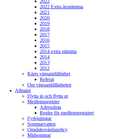
2022
2022 Extra årsstämma
2021
2020
2019
2018
2017
2016
2015
2014 extra stämma
2014
2013
2012
Kärrs vägsamfällighet
Referat
Om vägsamfälligheten
Allmänt
Flytta in och flytta ut
Medlemsregister
Adresslista
Regler för medlemsregistret
Fyrhjulingar
Sommarvatten
Områdesvårdspolicy
Midsommar