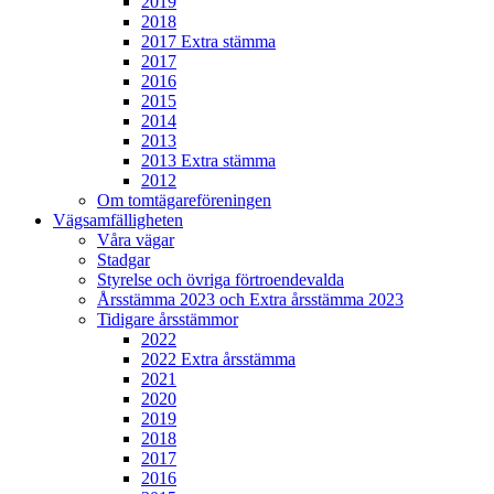
2019
2018
2017 Extra stämma
2017
2016
2015
2014
2013
2013 Extra stämma
2012
Om tomtägareföreningen
Vägsamfälligheten
Våra vägar
Stadgar
Styrelse och övriga förtroendevalda
Årsstämma 2023 och Extra årsstämma 2023
Tidigare årsstämmor
2022
2022 Extra årsstämma
2021
2020
2019
2018
2017
2016