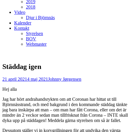
2019
2018
Video
Djur i Björnnäs
Kalender
Kontakt
Styrelsen
BOV
Webmaster
Städdag igen
Postades
Författare
21 april 2021
4 maj 2021
Johnny Jørgensen
den
Hej alla
Jag har hört andrahandsrykten om att Coronan har hittat ut till
Björnnässtrand, och med bakgrund i den kommande städdag tänkte
jag bara inskärpa att man – om man har fått Corona, eller om det är
mindre än 2 veckor sedan man tillfrisknat från Corona – INTE skall
dyka upp på städdagen! Meddela gärna styrelsen om så är fallet.
Dessutom ställer vi in korvgrillningen för att undvika den värsta