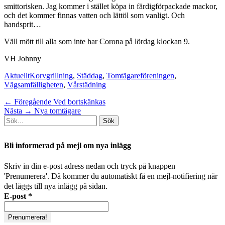
smittorisken. Jag kommer i stället köpa in färdigförpackade mackor,
och det kommer finnas vatten och lättöl som vanligt. Och
handsprit…
Väll mött till alla som inte har Corona på lördag klockan 9.
VH Johnny
Kategorier
Taggar
Aktuellt
Korvgrillning
,
Städdag
,
Tomtägareföreningen
,
Vägsamfälligheten
,
Vårstädning
Inläggsnavigering
Föregående
← Föregående
Ved bortskänkas
Nästa
inlägg:
Nästa →
Nya tomtägare
Sök
inlägg:
efter:
[label]
Bli informerad på mejl om nya inlägg
Skriv in din e-post adress nedan och tryck på knappen
'Prenumerera'. Då kommer du automatiskt få en mejl-notifiering när
det läggs till nya inlägg på sidan.
E-post
*