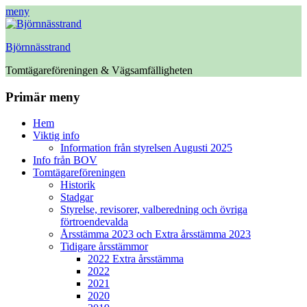
meny
Björnnässtrand
Tomtägareföreningen & Vägsamfälligheten
Facebook
Primär meny
Hoppa
Hem
till
Viktig info
innehåll
Information från styrelsen Augusti 2025
Info från BOV
Tomtägareföreningen
Historik
Stadgar
Styrelse, revisorer, valberedning och övriga
förtroendevalda
Årsstämma 2023 och Extra årsstämma 2023
Tidigare årsstämmor
2022 Extra årsstämma
2022
2021
2020