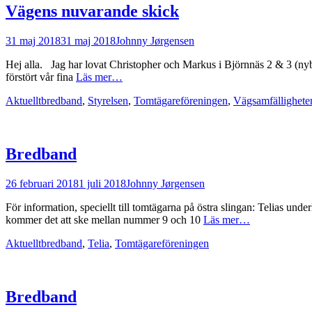
Vägens nuvarande skick
Postades
Författare
31 maj 2018
31 maj 2018
Johnny Jørgensen
den
Hej alla. Jag har lovat Christopher och Markus i Björnnäs 2 & 3 (n
förstört vår fina
Läs mer…
Kategorier
Taggar
Aktuellt
bredband
,
Styrelsen
,
Tomtägareföreningen
,
Vägsamfällighete
Bredband
Postades
Författare
26 februari 2018
1 juli 2018
Johnny Jørgensen
den
För information, speciellt till tomtägarna på östra slingan: Telias un
kommer det att ske mellan nummer 9 och 10
Läs mer…
Kategorier
Taggar
Aktuellt
bredband
,
Telia
,
Tomtägareföreningen
Bredband