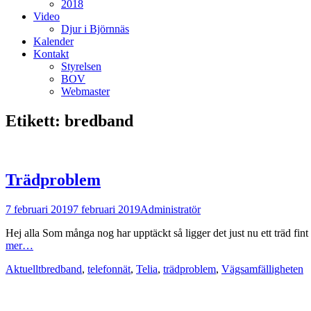
2018
Video
Djur i Björnnäs
Kalender
Kontakt
Styrelsen
BOV
Webmaster
Etikett:
bredband
Trädproblem
Postades
Författare
7 februari 2019
7 februari 2019
Administratör
den
Hej alla Som många nog har upptäckt så ligger det just nu ett träd fint 
mer…
Kategorier
Taggar
Aktuellt
bredband
,
telefonnät
,
Telia
,
trädproblem
,
Vägsamfälligheten