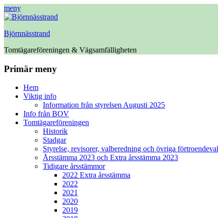
meny
Björnnässtrand
Tomtägareföreningen & Vägsamfälligheten
Facebook
Primär meny
Hoppa
Hem
till
Viktig info
innehåll
Information från styrelsen Augusti 2025
Info från BOV
Tomtägareföreningen
Historik
Stadgar
Styrelse, revisorer, valberedning och övriga förtroendeva
Årsstämma 2023 och Extra årsstämma 2023
Tidigare årsstämmor
2022 Extra årsstämma
2022
2021
2020
2019