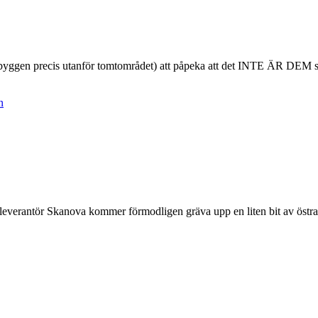
ybyggen precis utanför tomtområdet) att påpeka att det INTE ÄR DEM 
n
derleverantör Skanova kommer förmodligen gräva upp en liten bit av östra