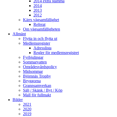
2014 extra stämma
2014
2013
2012
Kärrs vägsamfällighet
Referat
Om vägsamfälligheten
Allmänt
Flytta in och flytta ut
Medlemsregister
Adresslista
Regler för medlemsregistret
Fyrhjulingar
Sommarvatten
Områdesvårdspolicy
Midsommar
Björnnäs Trophy
Bryggorna
Grannsamverkan
Sälj / Skänk / Byt / Köp
Mall för fullmakt
Bilder
2021
2020
2019