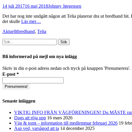
Postades
Författare
14 juli 2017
16 maj 2018
Johnny Jørgensen
den
Det har nog inte undgått någon att Telia planerar dra ut bredband hit. F
det skulle
Läs mer…
Kategorier
Taggar
Aktuellt
bredband
,
Telia
Sök
efter:
[label]
Bli informerad på mejl om nya inlägg
Skriv in din e-post adress nedan och tryck på knappen 'Prenumerera'. D
E-post
*
Senaste inläggen
VIKTIG INFO FRÅN VÄGFÖRENINGEN! Du MÅSTE rapporter
Dags att röja upp
16 mars 2026
Väg & tomt – information till medlemmar februari 2026
19 feb
Asp ved, varsågod att ta
14 december 2025