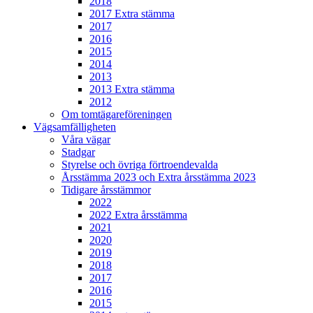
2018
2017 Extra stämma
2017
2016
2015
2014
2013
2013 Extra stämma
2012
Om tomtägareföreningen
Vägsamfälligheten
Våra vägar
Stadgar
Styrelse och övriga förtroendevalda
Årsstämma 2023 och Extra årsstämma 2023
Tidigare årsstämmor
2022
2022 Extra årsstämma
2021
2020
2019
2018
2017
2016
2015