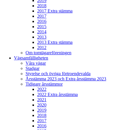
2019
2018
2017 Extra stämma
2017
2016
2015
2014
2013
2013 Extra stämma
2012
Om tomtägareföreningen
Vägsamfälligheten
Våra vägar
Stadgar
Styrelse och övriga förtroendevalda
Årsstämma 2023 och Extra årsstämma 2023
Tidigare årsstämmor
2022
2022 Extra årsstämma
2021
2020
2019
2018
2017
2016