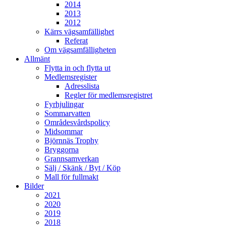
2014
2013
2012
Kärrs vägsamfällighet
Referat
Om vägsamfälligheten
Allmänt
Flytta in och flytta ut
Medlemsregister
Adresslista
Regler för medlemsregistret
Fyrhjulingar
Sommarvatten
Områdesvårdspolicy
Midsommar
Björnnäs Trophy
Bryggorna
Grannsamverkan
Sälj / Skänk / Byt / Köp
Mall för fullmakt
Bilder
2021
2020
2019
2018