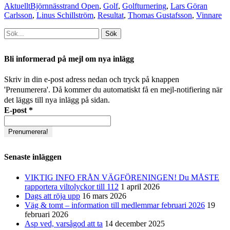
Kategorier
Taggar
Aktuellt
Björnnässtrand Open
,
Golf
,
Golfturnering
,
Lars Göran
Carlsson
,
Linus Schillström
,
Resultat
,
Thomas Gustafsson
,
Vinnare
Sök
efter:
[label]
Bli informerad på mejl om nya inlägg
Skriv in din e-post adress nedan och tryck på knappen
'Prenumerera'. Då kommer du automatiskt få en mejl-notifiering när
det läggs till nya inlägg på sidan.
E-post
*
Senaste inläggen
VIKTIG INFO FRÅN VÄGFÖRENINGEN! Du MÅSTE
rapportera viltolyckor till 112
1 april 2026
Dags att röja upp
16 mars 2026
Väg & tomt – information till medlemmar februari 2026
19
februari 2026
Asp ved, varsågod att ta
14 december 2025