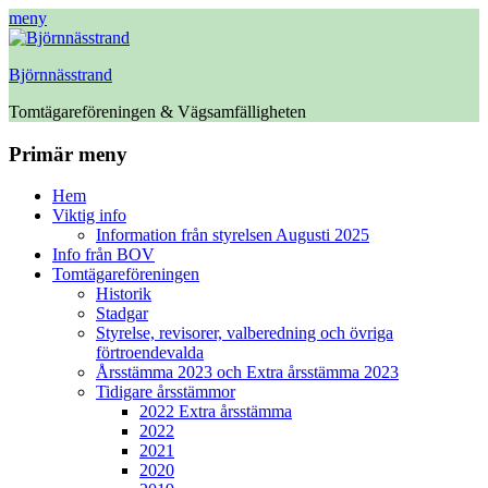
meny
Björnnässtrand
Tomtägareföreningen & Vägsamfälligheten
Facebook
Primär meny
Hoppa
Hem
till
Viktig info
innehåll
Information från styrelsen Augusti 2025
Info från BOV
Tomtägareföreningen
Historik
Stadgar
Styrelse, revisorer, valberedning och övriga
förtroendevalda
Årsstämma 2023 och Extra årsstämma 2023
Tidigare årsstämmor
2022 Extra årsstämma
2022
2021
2020