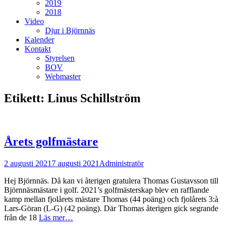
2019
2018
Video
Djur i Björnnäs
Kalender
Kontakt
Styrelsen
BOV
Webmaster
Etikett:
Linus Schillström
Årets golfmästare
Postades
Författare
2 augusti 2021
7 augusti 2021
Administratör
den
Hej Björnnäs. Då kan vi återigen gratulera Thomas Gustavsson till
Björnnäsmästare i golf. 2021’s golfmästerskap blev en rafflande
kamp mellan fjolårets mästare Thomas (44 poäng) och fjolårets 3:à
Lars-Göran (L-G) (42 poäng). Där Thomas återigen gick segrande
från de 18
Läs mer…