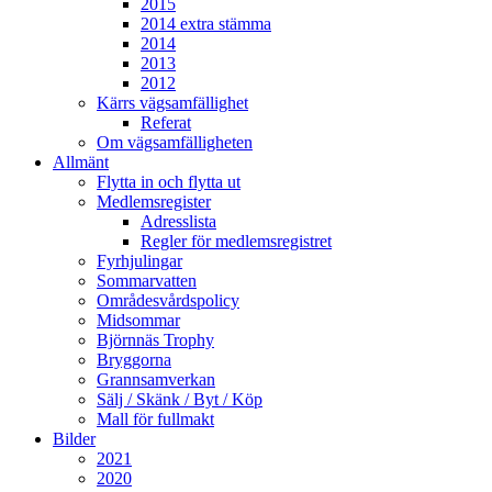
2015
2014 extra stämma
2014
2013
2012
Kärrs vägsamfällighet
Referat
Om vägsamfälligheten
Allmänt
Flytta in och flytta ut
Medlemsregister
Adresslista
Regler för medlemsregistret
Fyrhjulingar
Sommarvatten
Områdesvårdspolicy
Midsommar
Björnnäs Trophy
Bryggorna
Grannsamverkan
Sälj / Skänk / Byt / Köp
Mall för fullmakt
Bilder
2021
2020