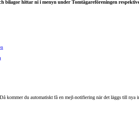
 och bilagor hittar ni i menyn under Tomtägareföreningen respek
en
a
å kommer du automatiskt få en mejl-notifiering när det läggs till nya i