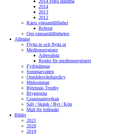
2014 extra stämma
2014
2013
2012
Kärrs vägsamfällighet
Referat
Om vägsamfälligheten
Allmänt
Flytta in och flytta ut
Medlemsregister
Adresslista
Regler för medlemsregistret
Fyrhjulingar
Sommarvatten
Områdesvårdspolicy
Midsommar
Björnnäs Trophy
Bryggorna
Grannsamverkan
Sälj / Skänk / Byt / Köp
Mall för fullmakt
Bilder
2021
2020
2019