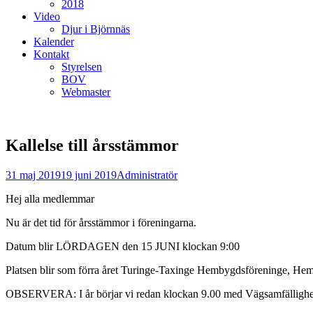
2018
Video
Djur i Björnnäs
Kalender
Kontakt
Styrelsen
BOV
Webmaster
Kallelse till årsstämmor
Postades
Författare
31 maj 2019
19 juni 2019
Administratör
den
Hej alla medlemmar
Nu är det tid för årsstämmor i föreningarna.
Datum blir LÖRDAGEN den 15 JUNI klockan 9:00
Platsen blir som förra året Turinge-Taxinge Hembygdsföreninge, H
OBSERVERA: I år börjar vi redan klockan 9.00 med Vägsamfällighetens m