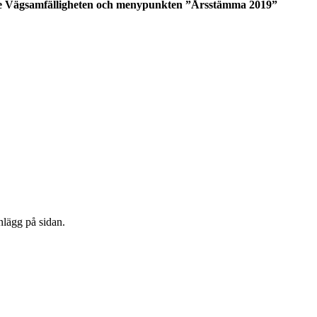
tive Vägsamfälligheten och menypunkten ”Årsstämma 2019”
nlägg på sidan.