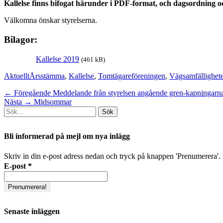
Kallelse finns bifogat härunder i PDF-format, och dagsordning
Välkomna önskar styrelserna.
Bilagor:
Kallelse 2019
(461 kB)
Kategorier
Taggar
Aktuellt
Årsstämma
,
Kallelse
,
Tomtägareföreningen
,
Vägsamfällighet
Inläggsnavigering
Föregående
← Föregående
Meddelande från styrelsen angående gren-kapningarn
Nästa
inlägg:
Nästa →
Midsommar
Sök
inlägg:
efter:
[label]
Bli informerad på mejl om nya inlägg
Skriv in din e-post adress nedan och tryck på knappen 'Prenumerera'. D
E-post
*
Senaste inläggen