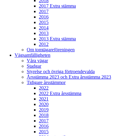
2018
2017 Extra stämma
2017
2016
2015
2014
2013
2013 Extra stämma
2012
Om tomtägareföreningen
Vägsamfälligheten
Våra vägar
Stadgar
Styrelse och övriga förtroendevalda
Årsstämma 2023 och Extra årsstämma 2023
Tidigare årsstämmor
2022
2022 Extra årsstämma
2021
2020
2019
2018
2017
2016
2015