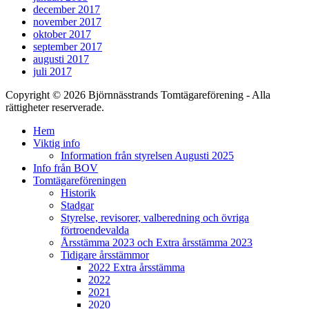
december 2017
november 2017
oktober 2017
september 2017
augusti 2017
juli 2017
Copyright © 2026 Björnnässtrands Tomtägareförening - Alla
rättigheter reserverade.
Scrolla
Hem
upp
Viktig info
Information från styrelsen Augusti 2025
Info från BOV
Tomtägareföreningen
Historik
Stadgar
Styrelse, revisorer, valberedning och övriga
förtroendevalda
Årsstämma 2023 och Extra årsstämma 2023
Tidigare årsstämmor
2022 Extra årsstämma
2022
2021
2020