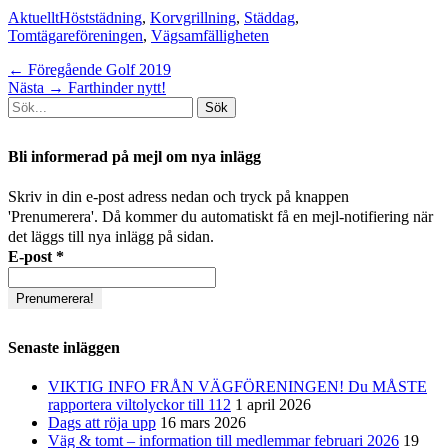
Kategorier
Taggar
Aktuellt
Höststädning
,
Korvgrillning
,
Städdag
,
Tomtägareföreningen
,
Vägsamfälligheten
Inläggsnavigering
Föregående
← Föregående
Golf 2019
Nästa
inlägg:
Nästa →
Farthinder nytt!
Sök
inlägg:
efter:
[label]
Bli informerad på mejl om nya inlägg
Skriv in din e-post adress nedan och tryck på knappen
'Prenumerera'. Då kommer du automatiskt få en mejl-notifiering när
det läggs till nya inlägg på sidan.
E-post
*
Senaste inläggen
VIKTIG INFO FRÅN VÄGFÖRENINGEN! Du MÅSTE
rapportera viltolyckor till 112
1 april 2026
Dags att röja upp
16 mars 2026
Väg & tomt – information till medlemmar februari 2026
19