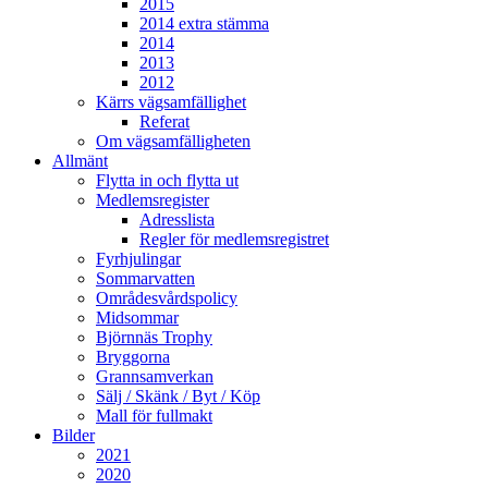
2015
2014 extra stämma
2014
2013
2012
Kärrs vägsamfällighet
Referat
Om vägsamfälligheten
Allmänt
Flytta in och flytta ut
Medlemsregister
Adresslista
Regler för medlemsregistret
Fyrhjulingar
Sommarvatten
Områdesvårdspolicy
Midsommar
Björnnäs Trophy
Bryggorna
Grannsamverkan
Sälj / Skänk / Byt / Köp
Mall för fullmakt
Bilder
2021
2020