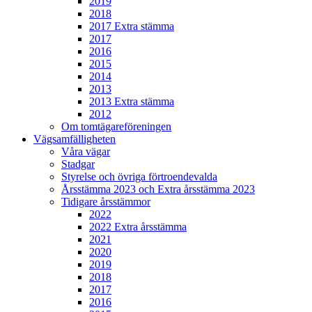
2019
2018
2017 Extra stämma
2017
2016
2015
2014
2013
2013 Extra stämma
2012
Om tomtägareföreningen
Vägsamfälligheten
Våra vägar
Stadgar
Styrelse och övriga förtroendevalda
Årsstämma 2023 och Extra årsstämma 2023
Tidigare årsstämmor
2022
2022 Extra årsstämma
2021
2020
2019
2018
2017
2016