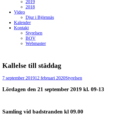
2019
2018
Video
Djur i Björnnäs
Kalender
Kontakt
Styrelsen
BOV
Webmaster
Kallelse till städdag
Postades
Författare
7 september 2019
12 februari 2020
Styrelsen
den
Lördagen den 21 september 2019 kl. 09-13
Samling vid badstranden kl 09.00