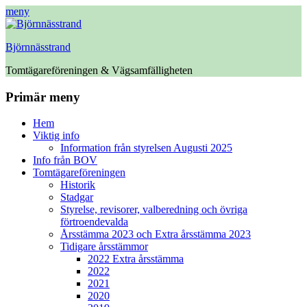
meny
Björnnässtrand
Tomtägareföreningen & Vägsamfälligheten
Facebook
Primär meny
Hoppa
Hem
till
Viktig info
innehåll
Information från styrelsen Augusti 2025
Info från BOV
Tomtägareföreningen
Historik
Stadgar
Styrelse, revisorer, valberedning och övriga
förtroendevalda
Årsstämma 2023 och Extra årsstämma 2023
Tidigare årsstämmor
2022 Extra årsstämma
2022
2021
2020