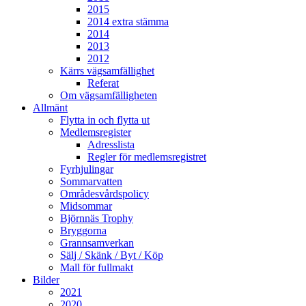
2015
2014 extra stämma
2014
2013
2012
Kärrs vägsamfällighet
Referat
Om vägsamfälligheten
Allmänt
Flytta in och flytta ut
Medlemsregister
Adresslista
Regler för medlemsregistret
Fyrhjulingar
Sommarvatten
Områdesvårdspolicy
Midsommar
Björnnäs Trophy
Bryggorna
Grannsamverkan
Sälj / Skänk / Byt / Köp
Mall för fullmakt
Bilder
2021
2020