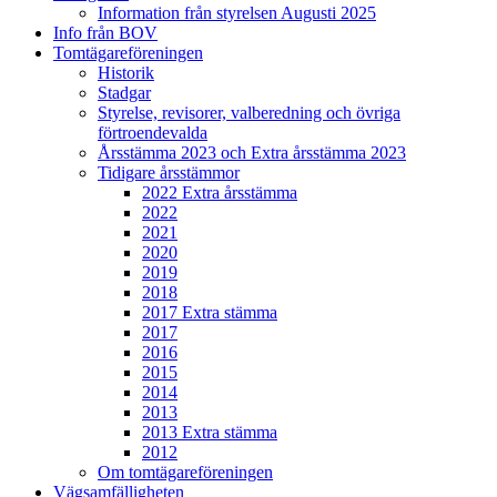
Information från styrelsen Augusti 2025
Info från BOV
Tomtägareföreningen
Historik
Stadgar
Styrelse, revisorer, valberedning och övriga
förtroendevalda
Årsstämma 2023 och Extra årsstämma 2023
Tidigare årsstämmor
2022 Extra årsstämma
2022
2021
2020
2019
2018
2017 Extra stämma
2017
2016
2015
2014
2013
2013 Extra stämma
2012
Om tomtägareföreningen
Vägsamfälligheten