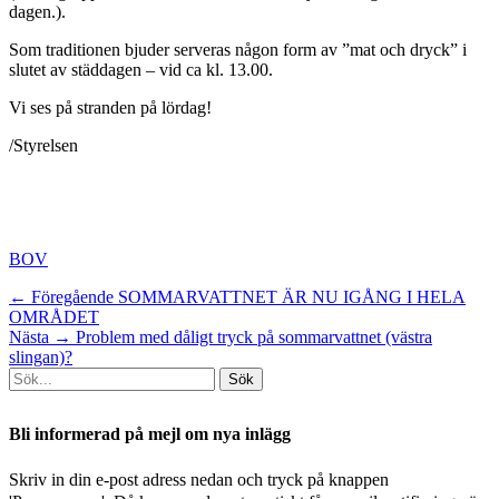
dagen.).
Som traditionen bjuder serveras någon form av ”mat och dryck” i
slutet av städdagen – vid ca kl. 13.00.
Vi ses på stranden på lördag!
/Styrelsen
Kategorier
BOV
Inläggsnavigering
Föregående
← Föregående
SOMMARVATTNET ÄR NU IGÅNG I HELA
inlägg:
OMRÅDET
Nästa
Nästa →
Problem med dåligt tryck på sommarvattnet (västra
inlägg:
slingan)?
Sök
efter:
[label]
Bli informerad på mejl om nya inlägg
Skriv in din e-post adress nedan och tryck på knappen