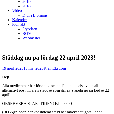
2019
2018
Video
Djur i Björnnäs
Kalender
Kontakt
Styrelsen
BOV
Webmaster
Städdag nu på lördag 22 april 2023!
Postades
Författare
19 april 2023
15 maj 2023
Kjell Ekström
den
Hej!
Alla medlemmar har för en tid sedan fått en kallelse via mail
alternativt post till årets städdag som går av stapeln nu på lördag 22
april!
OBSERVERA STARTTIDEN! KL. 09.00
(BOV-gruppen har konstaterat att vi har mycket att göra under