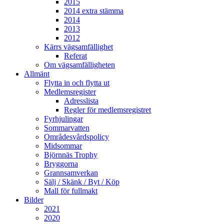
2015
2014 extra stämma
2014
2013
2012
Kärrs vägsamfällighet
Referat
Om vägsamfälligheten
Allmänt
Flytta in och flytta ut
Medlemsregister
Adresslista
Regler för medlemsregistret
Fyrhjulingar
Sommarvatten
Områdesvårdspolicy
Midsommar
Björnnäs Trophy
Bryggorna
Grannsamverkan
Sälj / Skänk / Byt / Köp
Mall för fullmakt
Bilder
2021
2020