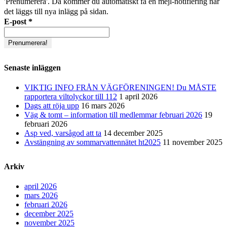
'Prenumerera'. Då kommer du automatiskt få en mejl-notifiering när
det läggs till nya inlägg på sidan.
E-post
*
Senaste inläggen
VIKTIG INFO FRÅN VÄGFÖRENINGEN! Du MÅSTE
rapportera viltolyckor till 112
1 april 2026
Dags att röja upp
16 mars 2026
Väg & tomt – information till medlemmar februari 2026
19
februari 2026
Asp ved, varsågod att ta
14 december 2025
Avstängning av sommarvattennätet ht2025
11 november 2025
Arkiv
april 2026
mars 2026
februari 2026
december 2025
november 2025