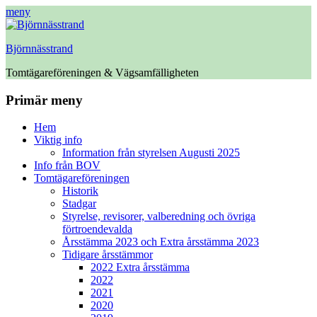
meny
Björnnässtrand
Tomtägareföreningen & Vägsamfälligheten
Facebook
Primär meny
Hoppa
Hem
till
Viktig info
innehåll
Information från styrelsen Augusti 2025
Info från BOV
Tomtägareföreningen
Historik
Stadgar
Styrelse, revisorer, valberedning och övriga
förtroendevalda
Årsstämma 2023 och Extra årsstämma 2023
Tidigare årsstämmor
2022 Extra årsstämma
2022
2021
2020