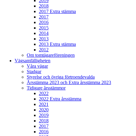
2019
2018
2017 Extra stämma
2017
2016
2015
2014
2013
2013 Extra stämma
2012
Om tomtägareföreningen
Vägsamfälligheten
Våra vägar
Stadgar
Styrelse och övriga förtroendevalda
Årsstämma 2023 och Extra årsstämma 2023
Tidigare årsstämmor
2022
2022 Extra årsstämma
2021
2020
2019
2018
2017
2016