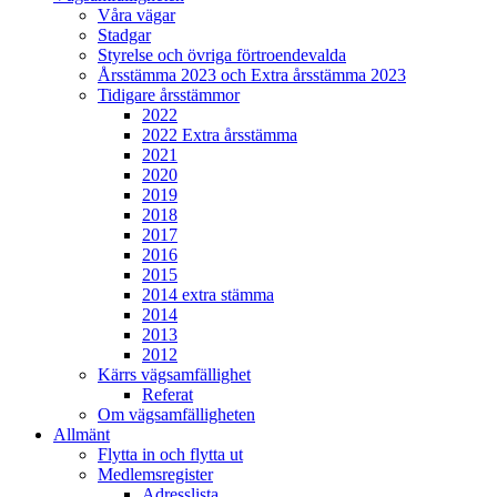
Våra vägar
Stadgar
Styrelse och övriga förtroendevalda
Årsstämma 2023 och Extra årsstämma 2023
Tidigare årsstämmor
2022
2022 Extra årsstämma
2021
2020
2019
2018
2017
2016
2015
2014 extra stämma
2014
2013
2012
Kärrs vägsamfällighet
Referat
Om vägsamfälligheten
Allmänt
Flytta in och flytta ut
Medlemsregister
Adresslista