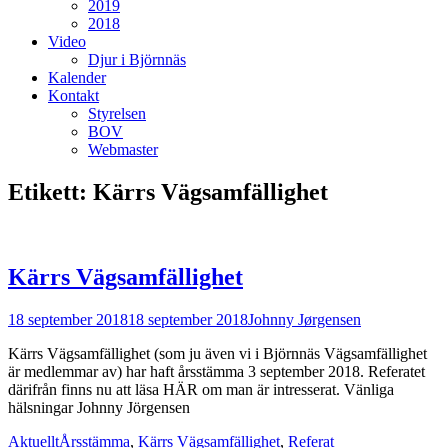
2019
2018
Video
Djur i Björnnäs
Kalender
Kontakt
Styrelsen
BOV
Webmaster
Etikett:
Kärrs Vägsamfällighet
Kärrs Vägsamfällighet
Postades
Författare
18 september 2018
18 september 2018
Johnny Jørgensen
den
Kärrs Vägsamfällighet (som ju även vi i Björnnäs Vägsamfällighet
är medlemmar av) har haft årsstämma 3 september 2018. Referatet
därifrån finns nu att läsa HÄR om man är intresserat. Vänliga
hälsningar Johnny Jörgensen
Kategorier
Taggar
Aktuellt
Årsstämma
,
Kärrs Vägsamfällighet
,
Referat