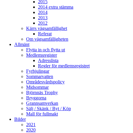
2015
2014 extra stämma
2014
2013
2012
Kärrs vägsamfällighet
Referat
Om vägsamfälligheten
Allmänt
Flytta in och flytta ut
Medlemsregister
Adresslista
Regler för medlemsregistret
Fyrhjulingar
Sommarvatten
Områdesvårdspolicy
Midsommar
Björnnäs Trophy
Bryggorna
Grannsamverkan
Sälj / Skänk / Byt / Köp
Mall för fullmakt
Bilder
2021
2020