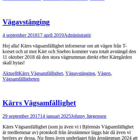
Vägavstänging
Postades
Författare
4 september 2018
17 april 2019
Administratör
den
Hej alla! Kärrs vägsamfällighet informerar om att vägen från T-
korset och ut mot Kärr och Snebro kommer vara totalt avstängd den
11 oktober 2018 då den stora vägtrumman direkt efter Kärrgården
skall bytas!
Kategorier
Taggar
Aktuellt
Kärrs Vägsamfällighet
,
Vägavstänging
,
Vägen
,
Vägsamfälligheten
Kärrs Vägsamfällighet
Postades
Författare
29 september 2017
14 januari 2025
Johnny Jørgensen
den
Kärrs Vägsamfällighet (som ju även vi i Björnnäs Vägsamfällighet
är medlemmar av) protokoll från årsstämmor läggs här då även vi
beröres av dessa. Nu finns även underlaget från årsstämman 2024 att