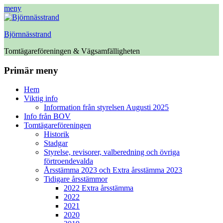
meny
Björnnässtrand
Tomtägareföreningen & Vägsamfälligheten
Facebook
Primär meny
Hoppa
Hem
till
Viktig info
innehåll
Information från styrelsen Augusti 2025
Info från BOV
Tomtägareföreningen
Historik
Stadgar
Styrelse, revisorer, valberedning och övriga
förtroendevalda
Årsstämma 2023 och Extra årsstämma 2023
Tidigare årsstämmor
2022 Extra årsstämma
2022
2021
2020