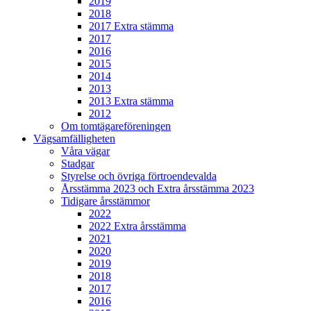
2019
2018
2017 Extra stämma
2017
2016
2015
2014
2013
2013 Extra stämma
2012
Om tomtägareföreningen
Vägsamfälligheten
Våra vägar
Stadgar
Styrelse och övriga förtroendevalda
Årsstämma 2023 och Extra årsstämma 2023
Tidigare årsstämmor
2022
2022 Extra årsstämma
2021
2020
2019
2018
2017
2016