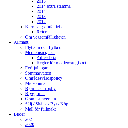
2015
2014 extra stämma
2014
2013
2012
Kärrs vägsamfällighet
Referat
Om vägsamfälligheten
Allmänt
Flytta in och flytta ut
Medlemsregister
Adresslista
Regler för medlemsregistret
Fyrhjulingar
Sommarvatten
Områdesvårdspolicy
Midsommar
Björnnäs Trophy
Bryggorna
Grannsamverkan
Sälj / Skänk / Byt / Köp
Mall för fullmakt
Bilder
2021
2020