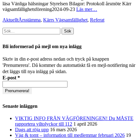
läsa Vänliga hälsningar Styrelsen Bilagor: Protokoll årsmöte Kärr
vägsamfällighetsförening2024-09-23
Läs mer…
Kategorier
Taggar
Aktuellt
Årsstämma
,
Kärrs Vägsamfällighet
,
Referat
Sök
efter:
[label]
Bli informerad på mejl om nya inlägg
Skriv in din e-post adress nedan och tryck på knappen
'Prenumerera'. Då kommer du automatiskt få en mejl-notifiering när
det läggs till nya inlägg på sidan.
E-post
*
Senaste inläggen
VIKTIG INFO FRÅN VÄGFÖRENINGEN! Du MÅSTE
rapportera viltolyckor till 112
1 april 2026
Dags att röja upp
16 mars 2026
Väg & tomt – information till medlemmar februari 2026
19