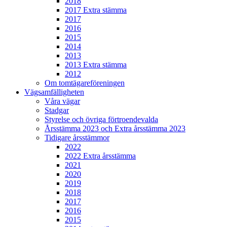
2018
2017 Extra stämma
2017
2016
2015
2014
2013
2013 Extra stämma
2012
Om tomtägareföreningen
Vägsamfälligheten
Våra vägar
Stadgar
Styrelse och övriga förtroendevalda
Årsstämma 2023 och Extra årsstämma 2023
Tidigare årsstämmor
2022
2022 Extra årsstämma
2021
2020
2019
2018
2017
2016
2015