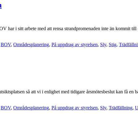
n
ar i sitt arbete med att rensa strandpromenaden inte än kommit till de
,
BOV
,
Områdesplanering
,
På uppdrag av styrelsen
,
Sly
,
Stig
,
Trädfälln
iktsplatsen så att vi i enlighet med tidigare årsmötesbeslut kan få en b
,
BOV
,
Områdesplanering
,
På uppdrag av styrelsen
,
Sly
,
Trädfällning
,
U