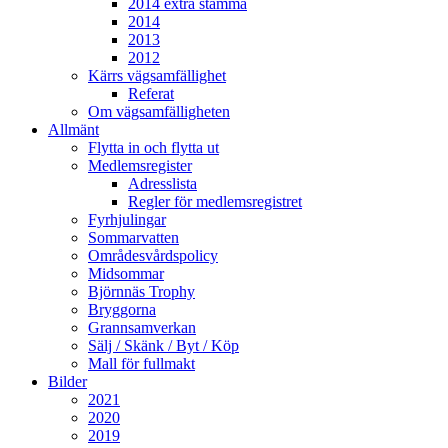
2014 extra stämma
2014
2013
2012
Kärrs vägsamfällighet
Referat
Om vägsamfälligheten
Allmänt
Flytta in och flytta ut
Medlemsregister
Adresslista
Regler för medlemsregistret
Fyrhjulingar
Sommarvatten
Områdesvårdspolicy
Midsommar
Björnnäs Trophy
Bryggorna
Grannsamverkan
Sälj / Skänk / Byt / Köp
Mall för fullmakt
Bilder
2021
2020
2019