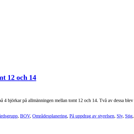
mt 12 och 14
på 4 björkar på allmänningen mellan tomt 12 och 14. Två av dessa blev f
årdsgrupp
,
BOV
,
Områdesplanering
,
På uppdrag av styrelsen
,
Sly
,
Stig