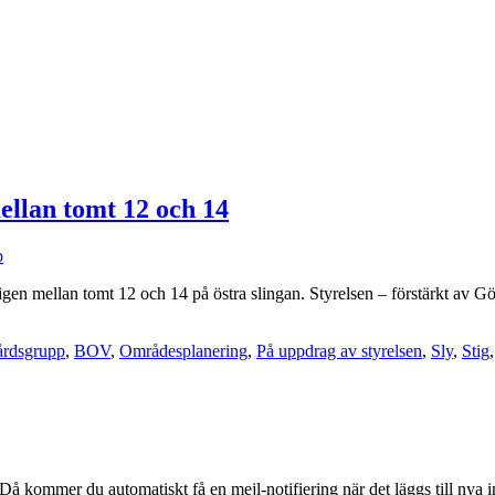
ellan tomt 12 och 14
p
igen mellan tomt 12 och 14 på östra slingan. Styrelsen – förstärkt av G
årdsgrupp
,
BOV
,
Områdesplanering
,
På uppdrag av styrelsen
,
Sly
,
Stig
å kommer du automatiskt få en mejl-notifiering när det läggs till nya i