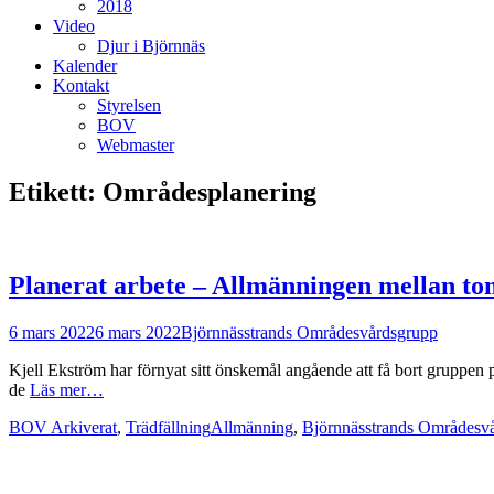
2018
Video
Djur i Björnnäs
Kalender
Kontakt
Styrelsen
BOV
Webmaster
Etikett:
Områdesplanering
Planerat arbete – Allmänningen mellan to
Postades
Författare
6 mars 2022
6 mars 2022
Björnnässtrands Områdesvårdsgrupp
den
Kjell Ekström har förnyat sitt önskemål angående att få bort gruppen 
de
Läs mer…
Kategorier
Taggar
BOV Arkiverat
,
Trädfällning
Allmänning
,
Björnnässtrands Områdesv