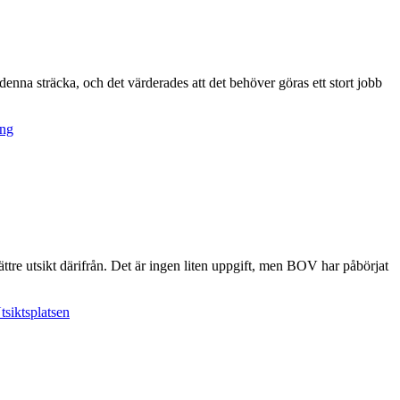
nna sträcka, och det värderades att det behöver göras ett stort jobb
ing
ättre utsikt därifrån. Det är ingen liten uppgift, men BOV har påbörjat
tsiktsplatsen