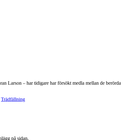
öran Larson – har tidigare har försökt medla mellan de berörda
,
Trädfällning
nlägg på sidan.