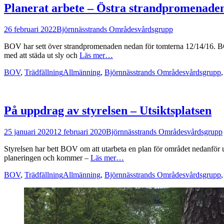
Planerat arbete – Östra strandpromenade
Postades
Författare
26 februari 2022
Björnnässtrands Områdesvårdsgrupp
den
BOV har sett över strandpromenaden nedan för tomterna 12/14/16. BOV h
med att städa ut sly och
Läs mer…
Kategorier
Taggar
BOV
,
Trädfällning
Allmänning
,
Björnnässtrands Områdesvårdsgrupp
På uppdrag av styrelsen – Utsiktsplatsen
Postades
Författare
25 januari 2020
12 februari 2020
Björnnässtrands Områdesvårdsgrupp
den
Styrelsen har bett BOV om att utarbeta en plan för området nedanför uts
planeringen och kommer –
Läs mer…
Kategorier
Taggar
BOV
,
Trädfällning
Allmänning
,
Björnnässtrands Områdesvårdsgrupp