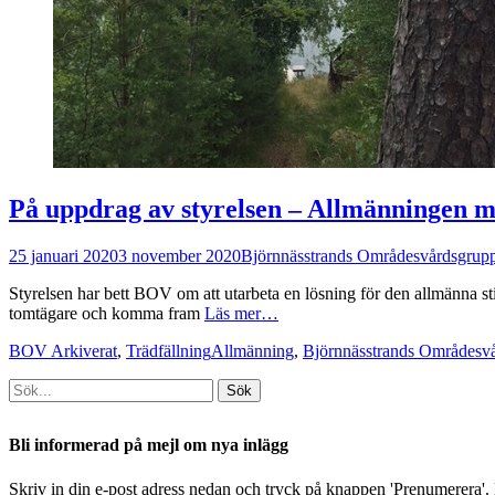
På uppdrag av styrelsen – Allmänningen m
Postades
Författare
25 januari 2020
3 november 2020
Björnnässtrands Områdesvårdsgrup
den
Styrelsen har bett BOV om att utarbeta en lösning för den allmänna st
tomtägare och komma fram
Läs mer…
Kategorier
Taggar
BOV Arkiverat
,
Trädfällning
Allmänning
,
Björnnässtrands Områdesv
Sök
efter:
[label]
Bli informerad på mejl om nya inlägg
Skriv in din e-post adress nedan och tryck på knappen 'Prenumerera'. D