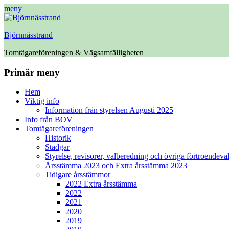
meny
Björnnässtrand
Tomtägareföreningen & Vägsamfälligheten
Facebook
Primär meny
Hoppa
Hem
till
Viktig info
innehåll
Information från styrelsen Augusti 2025
Info från BOV
Tomtägareföreningen
Historik
Stadgar
Styrelse, revisorer, valberedning och övriga förtroendeva
Årsstämma 2023 och Extra årsstämma 2023
Tidigare årsstämmor
2022 Extra årsstämma
2022
2021
2020
2019