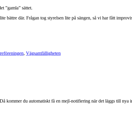
det ”gamla” sättet.
e bättre där. Frågan tog styrelsen lite på sängen, så vi har fått improvis
reföreningen
,
Vägsamfälligheten
å kommer du automatiskt få en mejl-notifiering när det läggs till nya i