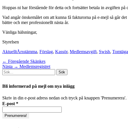
Hoppas ni har förstående för detta och fortsätter betala in avgiften på 
Vad angår önskemålet om att kunna få fakturorna på e-mejl så går det lit
bättre och mer professionellt nästa år.
Vänliga hälsningar,
Styrelsen
Kategorier
Taggar
Aktuellt
Årsstämma
,
Förslag
,
Kassör
,
Medlemsavgift
,
Swish
,
Tomtäga
Inläggsnavigering
Föregående
← Föregående
Skänkes
Nästa
inlägg:
Nästa →
Medlemsregistret
Sök
inlägg:
efter:
[label]
Bli informerad på mejl om nya inlägg
Skriv in din e-post adress nedan och tryck på knappen 'Prenumerera'. D
E-post
*