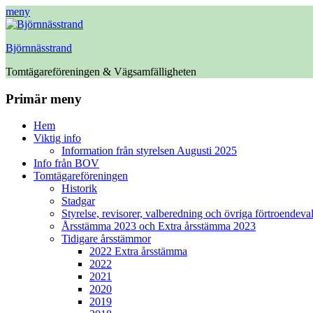
meny
Björnnässtrand
Tomtägareföreningen & Vägsamfälligheten
Facebook
Primär meny
Hoppa
Hem
till
Viktig info
innehåll
Information från styrelsen Augusti 2025
Info från BOV
Tomtägareföreningen
Historik
Stadgar
Styrelse, revisorer, valberedning och övriga förtroendeva
Årsstämma 2023 och Extra årsstämma 2023
Tidigare årsstämmor
2022 Extra årsstämma
2022
2021
2020
2019