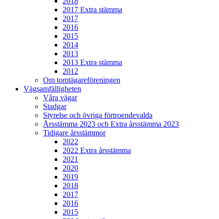
2018
2017 Extra stämma
2017
2016
2015
2014
2013
2013 Extra stämma
2012
Om tomtägareföreningen
Vägsamfälligheten
Våra vägar
Stadgar
Styrelse och övriga förtroendevalda
Årsstämma 2023 och Extra årsstämma 2023
Tidigare årsstämmor
2022
2022 Extra årsstämma
2021
2020
2019
2018
2017
2016
2015