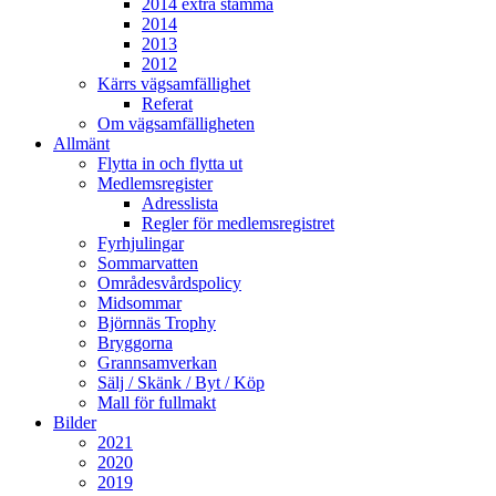
2014 extra stämma
2014
2013
2012
Kärrs vägsamfällighet
Referat
Om vägsamfälligheten
Allmänt
Flytta in och flytta ut
Medlemsregister
Adresslista
Regler för medlemsregistret
Fyrhjulingar
Sommarvatten
Områdesvårdspolicy
Midsommar
Björnnäs Trophy
Bryggorna
Grannsamverkan
Sälj / Skänk / Byt / Köp
Mall för fullmakt
Bilder
2021
2020
2019