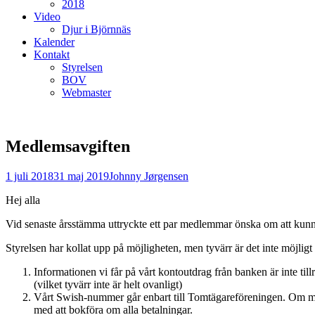
2018
Video
Djur i Björnnäs
Kalender
Kontakt
Styrelsen
BOV
Webmaster
Medlemsavgiften
Postades
Författare
1 juli 2018
31 maj 2019
Johnny Jørgensen
den
Hej alla
Vid senaste årsstämma uttryckte ett par medlemmar önska om att kunn
Styrelsen har kollat upp på möjligheten, men tyvärr är det inte möjligt i
Informationen vi får på vårt kontoutdrag från banken är inte till
(vilket tyvärr inte är helt ovanligt)
Vårt Swish-nummer går enbart till Tomtägareföreningen. Om man 
med att bokföra om alla betalningar.